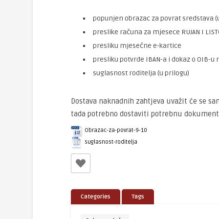
popunjen obrazac za povrat sredstava (u
preslike računa za mjesece RUJAN I LIST
presliku mjesečne e-kartice
presliku potvrde IBAN-a i dokaz o OIB-u r
suglasnost roditelja (u prilogu)
Dostava naknadnih zahtjeva uvažit će se sam
tada potrebno dostaviti potrebnu dokumenta
Obrazac-za-povrat-9-10
suglasnost-roditelja
Categories
Tags