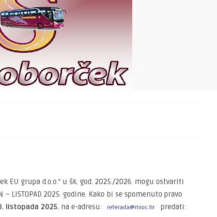
k EU grupa d.o.o.“ u šk. god. 2025./2026. mogu ostvariti
AN – LISTOPAD 2025. godine. Kako bi se spomenuto pravo
. listopada 2025.
na e-adresu:
predati:
referada@mioc.hr