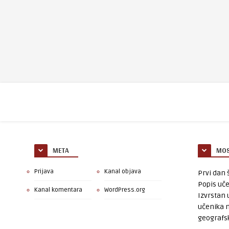
META
MOS
Prijava
Kanal objava
Prvi dan š
Popis uče
Kanal komentara
WordPress.org
Izvrstan 
učenika 
geografsk