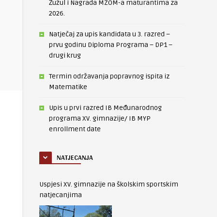
Žužul i Nagrada MZOM-a maturantima za
2026.
Natječaj za upis kandidata u 3. razred –
prvu godinu Diploma Programa – DP1 –
drugi krug
Termin održavanja popravnog ispita iz
Matematike
Upis u prvi razred IB Međunarodnog
programa XV. gimnazije/ IB MYP
enrollment date
NATJECANJA
Uspjesi XV. gimnazije na školskim sportskim
natjecanjima