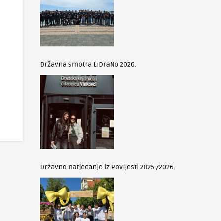
Državna smotra LiDraNo 2026.
Državno natjecanje iz Povijesti 2025./2026.