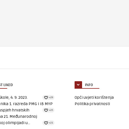
T LIKED
INFO
kole, 4. 9. 2023.
Opći uvjeti korištenja
+29
nika 1. razreda PMG i IB MYP
Politika privatnosti
uspjeh hrvatskih
+25
na 21. Međunarodnoj
oj olimpijadi u...
+21