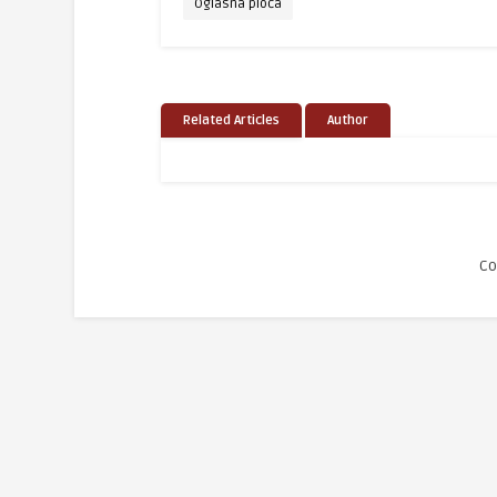
Oglasna ploča
Related Articles
Author
Co