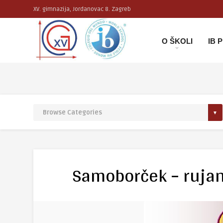
XV. gimnazija, Jordanovac 8. Zagreb
O ŠKOLI
IB
Samoborček – rujan