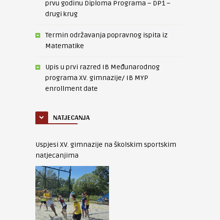
prvu godinu Diploma Programa – DP1 –
drugi krug
Termin održavanja popravnog ispita iz
Matematike
Upis u prvi razred IB Međunarodnog
programa XV. gimnazije/ IB MYP
enrollment date
NATJECANJA
Uspjesi XV. gimnazije na školskim sportskim
natjecanjima