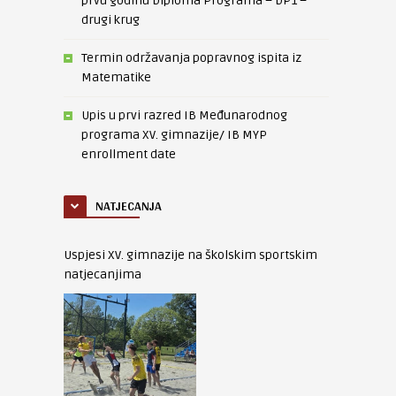
prvu godinu Diploma Programa – DP1 –
drugi krug
Termin održavanja popravnog ispita iz
Matematike
Upis u prvi razred IB Međunarodnog
programa XV. gimnazije/ IB MYP
enrollment date
NATJECANJA
Uspjesi XV. gimnazije na školskim sportskim
natjecanjima