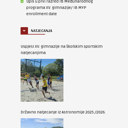
Upis u prvi razred IB Međunarodnog
programa XV. gimnazije/ IB MYP
enrollment date
NATJECANJA
Uspjesi XV. gimnazije na školskim sportskim
natjecanjima
Državno natjecanje iz Astronomije 2025./2026.