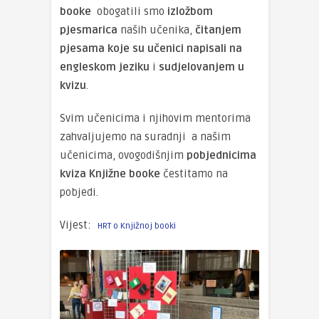
booke
obogatili smo
izložbom
pjesmarica
naših učenika,
čitanjem
pjesama koje su učenici napisali na
engleskom jeziku
i
sudjelovanjem u
kvizu
.
Svim učenicima i njihovim mentorima
zahvaljujemo na suradnji a našim
učenicima, ovogodišnjim
pobjednicima
kviza
Knjižne booke
čestitamo na
pobjedi.
Vijest:
HRT o Knjižnoj booki