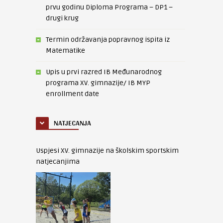
prvu godinu Diploma Programa – DP1 –
drugi krug
Termin održavanja popravnog ispita iz
Matematike
Upis u prvi razred IB Međunarodnog
programa XV. gimnazije/ IB MYP
enrollment date
NATJECANJA
Uspjesi XV. gimnazije na školskim sportskim
natjecanjima