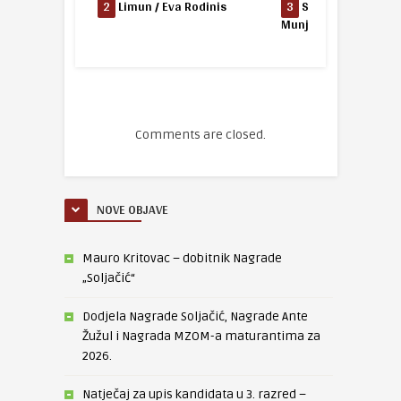
019.
2
Limun / Eva Rodinis
3
Sektor 1 / Fran Ku
Munjin
Comments are closed.
NOVE OBJAVE
Mauro Kritovac – dobitnik Nagrade
„Soljačić“
Dodjela Nagrade Soljačić, Nagrade Ante
Žužul i Nagrada MZOM-a maturantima za
2026.
Natječaj za upis kandidata u 3. razred –