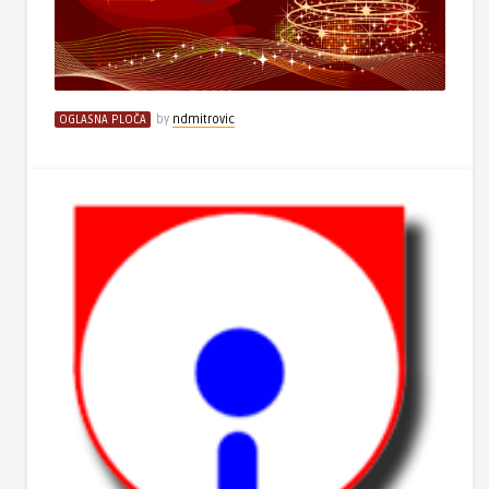
OGLASNA PLOČA
by
ndmitrovic