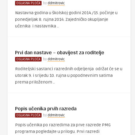
OGLASNA PLOČA
by
ddmitrovic
Nastavna godina u školskoj godini 2014./15. počinje u
ponedjeljak 8. rujna 2014. Zajedničko okupljanje
učenika i nastavnika ..
Prvi dan nastave – obavijest za roditelje
OGLASNA PLOČA
by
ddmitrovic
Roditeljski sastanci razrednih odjeljenja održat će se u
utorak 9. i srijedu 10. rujna u popodnevnim satima
prema priloženom ..
Popis učenika prvih razreda
OGLASNA PLOČA
by
ddmitrovic
Popis učenika po razredima za prve razrede PMG
programa pogledajte u prilogu. Prvi razredi