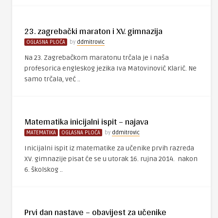
23. zagrebački maraton i XV. gimnazija
OGLASNA PLOČA
by
ddmitrovic
Na 23. Zagrebačkom maratonu trčala je i naša
profesorica engleskog jezika Iva Matovinović Klarić. Ne
samo trčala, već ..
Matematika inicijalni ispit – najava
MATEMATIKA
OGLASNA PLOČA
by
ddmitrovic
Inicijalni ispit iz matematike za učenike prvih razreda
XV. gimnazije pisat će se u utorak 16. rujna 2014. nakon
6. školskog ..
Prvi dan nastave – obavijest za učenike