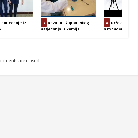
ti županijskog
4
Državno natjecanje iz
5
Promatranje 
iz kemije
astronomije
pomrčine Sunca
mments are closed.