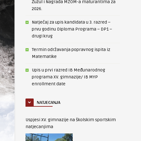
Žužul i Nagrada MZOM-a maturantima za
2026.
Natječaj za upis kandidata u 3. razred –
prvu godinu Diploma Programa – DP1 –
drugi krug
Termin održavanja popravnog ispita iz
Matematike
Upis u prvi razred IB Međunarodnog
programa XV. gimnazije/ IB MYP
enrollment date
NATJECANJA
Uspjesi XV. gimnazije na školskim sportskim
natjecanjima