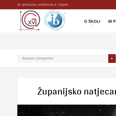
XV. gimnazija, Jordanovac 8. Zagreb
O ŠKOLI
IB
Županijsko natjeca