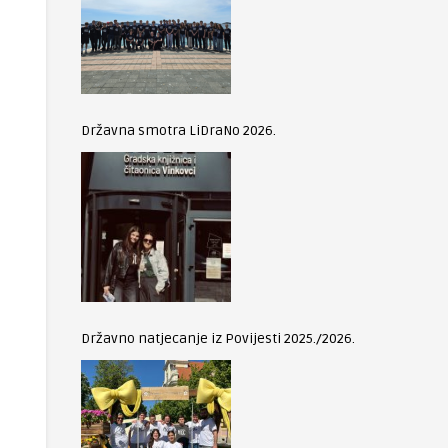
Državna smotra LiDraNo 2026.
Državno natjecanje iz Povijesti 2025./2026.