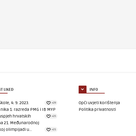
T LIKED
INFO
kole, 4. 9. 2023.
Opći uvjeti korištenja
+29
nika 1. razreda PMG i IB MYP
Politika privatnosti
uspjeh hrvatskih
+25
na 21. Međunarodnoj
oj olimpijadi u...
+21