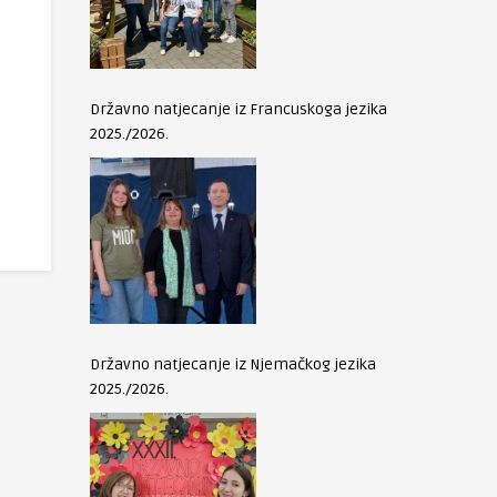
djelomične
6
Županijsko natjecanje iz
7
Školsko natjecanje i
matematike
astronomije
Državno natjecanje iz Francuskoga jezika
2025./2026.
Državno natjecanje iz Njemačkog jezika
2025./2026.