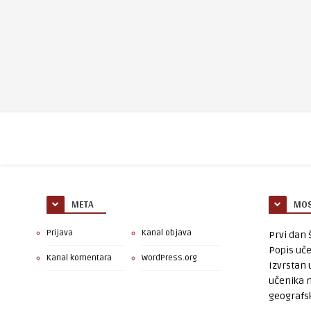
META
MOS
Prijava
Kanal objava
Prvi dan š
Popis uče
Kanal komentara
WordPress.org
Izvrstan 
učenika 
geografsk