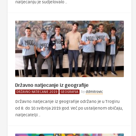
natjecanju je sudjelovalo ..
Državno natjecanje iz geografije
DRŽAVNO NATJECANJE 2019
GEOGRAFIJA
by
ddmitrovic
Državno natjecanje iz geografije održano je u Trogiru
od 8. do 10.svibnja 2019.god. Već po ustaljenom običaju,
natjecatelji ..