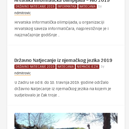
DRŽAVNO NATJECANJE 2019
INFORMATIKA
NATJECANJA
by
ndmitrovic
Hrvatska informatička olimpijada, u organizaciji
Hrvatskog saveza informatičara, najprestižnije je i
najznačajnije godišnje ..
Državno Natjecanje iz njemačkog jezika 2019
DRŽAVNO NATJECANJE 2019
NATJECANJA
NJEMAČKI JEZIK
by
ndmitrovic
U Zadru se od 8. do 10. travnja 2019. godine održalo
državno Natjecanje iz njemačkog jezika na kojem je
sudjelovalo je čak troje ..