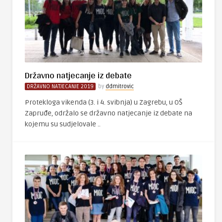
Državno natjecanje iz debate
DRŽAVNO NATJECANJE 2019
by
ddmitrovic
Protekloga vikenda (3. i 4. svibnja) u Zagrebu, u OŠ
Zapruđe, održalo se državno natjecanje iz debate na
kojemu su sudjelovale ..