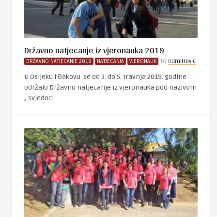
Državno natjecanje iz vjeronauka 2019
DRŽAVNO NATJECANJE 2019
NATJECANJA
VJERONAUK
by
ndmitrovic
U Osijeku i Đakovu se od 3. do 5. travnja 2019. godine
održalo Državno natjecanje iz vjeronauka pod nazivom
„ Svjedoci ..