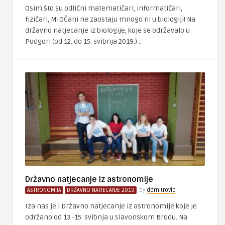
Osim što su odlični matematičari, informatičari,
fizičari, MIOČani ne zaostaju mnogo ni u biologiji! Na
državno natjecanje iz biologije, koje se održavalo u
Podgori (od 12. do 15. svibnja 2019.) ..
Državno natjecanje iz astronomije
ASTRONOMIJA
DRŽAVNO NATJECANJE 2019
by
ddmitrovic
Iza nas je i Državno natjecanje iz astronomije koje je
održano od 13.-15. svibnja u Slavonskom Brodu. Na