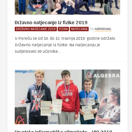
Državno natjecanje iz fizike 2019
DRŽAVNO NATJECANJE 2019
FIZIKA
NATJECANJA
by
ndmitrovic
U Poreču se od 10. do 13. travnja 2019. godine održalo
Državno natjecanje iz fizike. Na natjecanju je
sudjelovalo 36 učenika ..
Hrvatska informatička olimpijada – HIO 2019