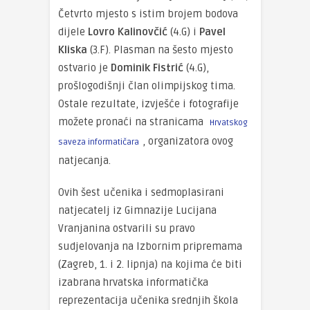
Četvrto mjesto s istim brojem bodova
dijele
Lovro Kalinovčić
(4.G) i
Pavel
Kliska
(3.F). Plasman na šesto mjesto
ostvario je
Dominik Fistrić
(4.G),
prošlogodišnji član olimpijskog tima.
Ostale rezultate, izvješće i fotografije
možete pronaći na stranicama
Hrvatskog
, organizatora ovog
saveza informatičara
natjecanja.
Ovih šest učenika i sedmoplasirani
natjecatelj iz Gimnazije Lucijana
Vranjanina ostvarili su pravo
sudjelovanja na Izbornim pripremama
(Zagreb, 1. i 2. lipnja) na kojima će biti
izabrana hrvatska informatička
reprezentacija učenika srednjih škola