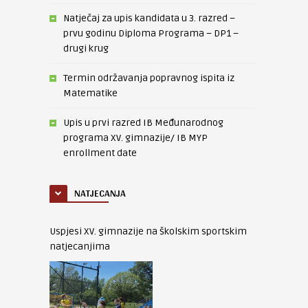
Natječaj za upis kandidata u 3. razred –
prvu godinu Diploma Programa – DP1 –
drugi krug
Termin održavanja popravnog ispita iz
Matematike
Upis u prvi razred IB Međunarodnog
programa XV. gimnazije/ IB MYP
enrollment date
NATJECANJA
Uspjesi XV. gimnazije na školskim sportskim
natjecanjima