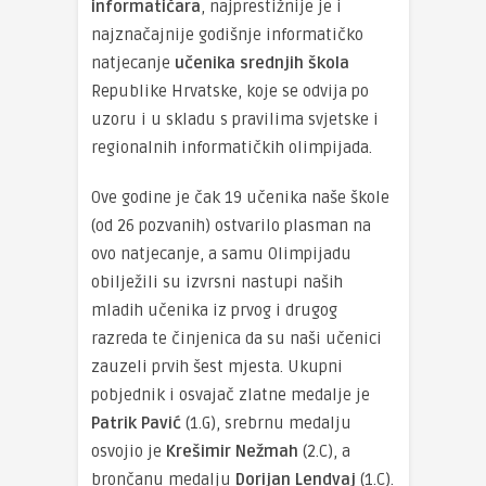
informatičara
, najprestižnije je i
najznačajnije godišnje informatičko
natjecanje
učenika srednjih škola
Republike Hrvatske, koje se odvija po
uzoru i u skladu s pravilima svjetske i
regionalnih informatičkih olimpijada.
Ove godine je čak 19 učenika naše škole
(od 26 pozvanih) ostvarilo plasman na
ovo natjecanje, a samu Olimpijadu
obilježili su izvrsni nastupi naših
mladih učenika iz prvog i drugog
razreda te činjenica da su naši učenici
zauzeli prvih šest mjesta. Ukupni
pobjednik i osvajač zlatne medalje je
Patrik Pavić
(1.G), srebrnu medalju
osvojio je
Krešimir Nežmah
(2.C), a
brončanu medalju
Dorijan Lendvaj
(1.C).