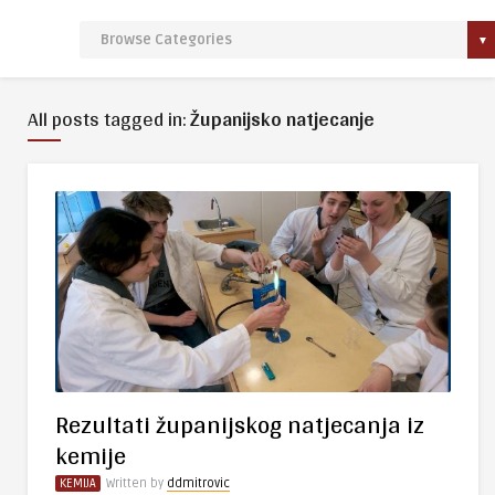
All posts tagged in:
Županijsko natjecanje
Rezultati županijskog natjecanja iz
kemije
KEMIJA
Written by
ddmitrovic