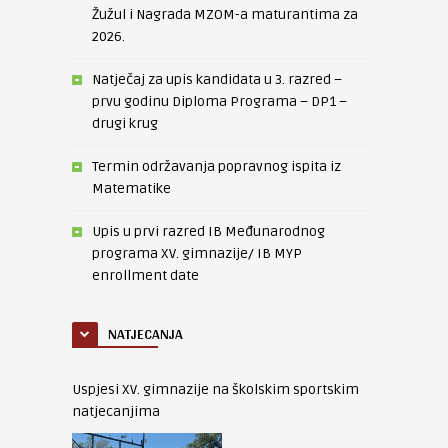
Žužul i Nagrada MZOM-a maturantima za
2026.
Natječaj za upis kandidata u 3. razred –
prvu godinu Diploma Programa – DP1 –
drugi krug
Termin održavanja popravnog ispita iz
Matematike
Upis u prvi razred IB Međunarodnog
programa XV. gimnazije/ IB MYP
enrollment date
NATJECANJA
Uspjesi XV. gimnazije na školskim sportskim
natjecanjima