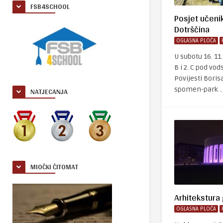
FSB4SCHOOL
Posjet učen
Dotrščina
OGLASNA PLOČA
U subotu 16. 11
B i 2. C pod v
Povijesti Boris
NATJECANJA
spomen-park ..
MIOČKI ČITOMAT
Arhitekstura
OGLASNA PLOČA