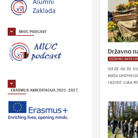
MIOC PODCAST
Državno na
DRŽAVNO NATJECAN
Od 28. do 30. t
Naša sedmeročla
razred: Luka Mi
ERASMUS AKREDITACIJA 2021-2027.