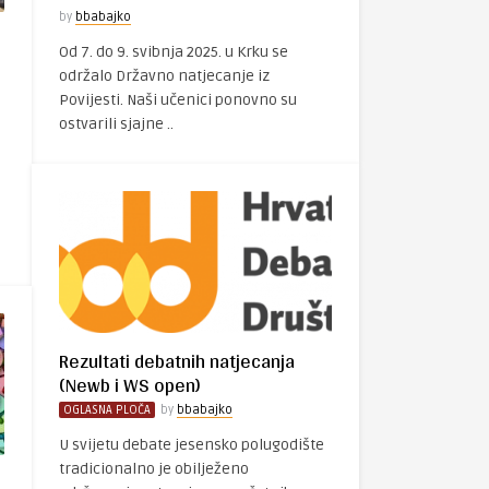
by
bbabajko
Od 7. do 9. svibnja 2025. u Krku se
održalo Državno natjecanje iz
Povijesti. Naši učenici ponovno su
ostvarili sjajne ..
Rezultati debatnih natjecanja
(Newb i WS open)
OGLASNA PLOČA
by
bbabajko
U svijetu debate jesensko polugodište
tradicionalno je obilježeno