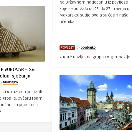
Na Državnom natjecanju iz povijesti
koje se održalo od 25. do 27. travnja u
Makarskoj sudjelovala su četiri naša
učenika ..
POVIJEST
by
bbabajko
Autori: Povijesna grupa XV. gimnazije
E VUKOVAR – XV.
oloni sjećanja
by
bbabajko
ici 4. razreda posjetili
 groblje, Ovčaru i sam
Miočani su ponosno i
..