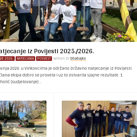
tjecanje iz Povijesti 2025./2026.
JE 2026.
NATJECANJA
POVIJEST
Written by
bbabajko
ravnja 2026. u Vinkovcima je održano Državno natjecanje iz Povijesti.
na ekipa dobro se provela i uz to ostvarila sjajne rezultate. 1.
holić (sudjelovanje) ..