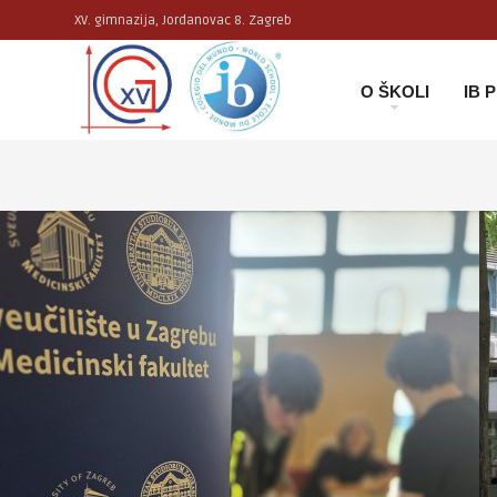
XV. gimnazija, Jordanovac 8. Zagreb
O ŠKOLI
IB