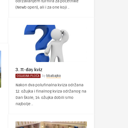
održavanjem turnira za početnike
(Newb open), ali i za one koji ..
3. π-day kviz
OGLASNA PLOČA
by
bbabajko
Nakon dva polufinalna kviza održana
12. ožujka i finalnog kviza održanog na
Dan škole, 14. ožujka dobili smo
najbolje ..