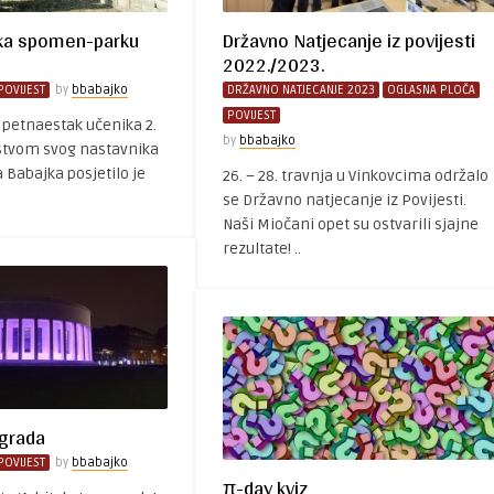
ika spomen-parku
Državno Natjecanje iz povijesti
2022./2023.
POVIJEST
by
bbabajko
DRŽAVNO NATJECANJE 2023
OGLASNA PLOČA
POVIJEST
. petnaestak učenika 2.
by
bbabajko
odstvom svog nastavnika
a Babajka posjetilo je
26. – 28. travnja u Vinkovcima održalo
se Državno natjecanje iz Povijesti.
Naši Miočani opet su ostvarili sjajne
rezultate! ..
 grada
POVIJEST
by
bbabajko
π-day kviz