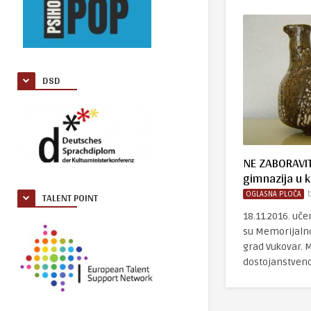
DSD
NE ZABORAVIT
gimnazija u k
TALENT POINT
OGLASNA PLOČA
18.11.2016. učen
su Memorijalno
grad Vukovar. 
dostojanstveno 