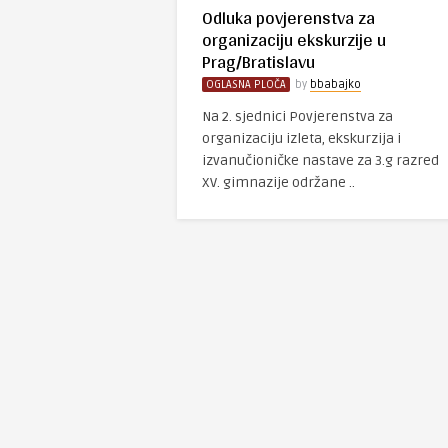
Odluka povjerenstva za
organizaciju ekskurzije u
Prag/Bratislavu
OGLASNA PLOČA
by
bbabajko
Na 2. sjednici Povjerenstva za
organizaciju izleta, ekskurzija i
izvanučioničke nastave za 3.g razred
XV. gimnazije održane ..