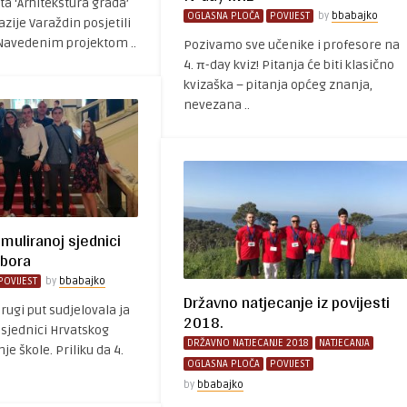
ta ‘Arhitekstura grada’
OGLASNA PLOČA
POVIJEST
by
bbabajko
azije Varaždin posjetili
 Navedenim projektom ..
Pozivamo sve učenike i profesore na
4. π-day kviz! Pitanja će biti klasično
kvizaška – pitanja općeg znanja,
nevezana ..
muliranoj sjednici
abora
POVIJEST
by
bbabajko
Državno natjecanje iz povijesti
rugi put sudjelovala ja
2018.
 sjednici Hrvatskog
DRŽAVNO NATJECANJE 2018
NATJECANJA
je škole. Priliku da 4.
OGLASNA PLOČA
POVIJEST
by
bbabajko