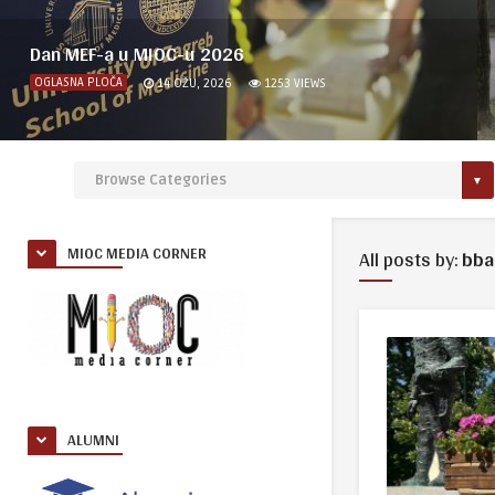
Dan MEF-a u MIOC-u 2026
OGLASNA PLOČA
14 OŽU, 2026
1253
VIEWS
MIOC MEDIA CORNER
All posts by:
bba
ALUMNI