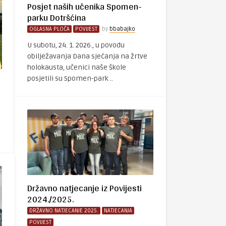
Posjet naših učenika Spomen-
parku Dotršćina
OGLASNA PLOČA
POVIJEST
by
bbabajko
U subotu, 24. 1. 2026., u povodu
obilježavanja Dana sjećanja na žrtve
holokausta, učenici naše škole
posjetili su Spomen-park ..
Državno natjecanje iz Povijesti
2024./2025.
DRŽAVNO NATJECANJE 2025.
NATJECANJA
POVIJEST