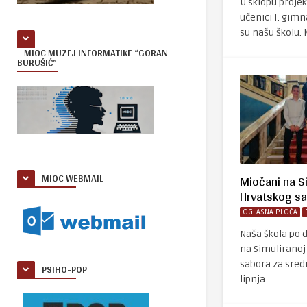
U sklopu projek
učenici I. gimn
su našu školu.
MIOC MUZEJ INFORMATIKE “GORAN
BURUŠIĆ”
MIOC WEBMAIL
Miočani na Si
Hrvatskog s
OGLASNA PLOČA
Naša škola po d
na Simuliranoj
sabora za sredn
PSIHO-POP
lipnja ..