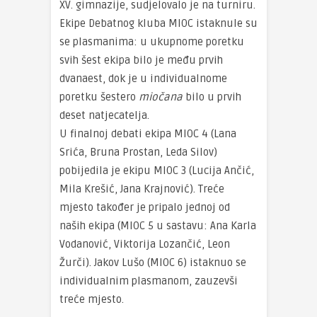
XV. gimnazije, sudjelovalo je na turniru.
Ekipe Debatnog kluba MIOC istaknule su
se plasmanima: u ukupnome poretku
svih šest ekipa bilo je među prvih
dvanaest, dok je u individualnome
poretku šestero
miočana
bilo u prvih
deset natjecatelja.
U finalnoj debati ekipa MIOC 4 (Lana
Srića, Bruna Prostan, Leda Silov)
pobijedila je ekipu MIOC 3 (Lucija Ančić,
Mila Krešić, Jana Krajnović). Treće
mjesto također je pripalo jednoj od
naših ekipa (MIOC 5 u sastavu: Ana Karla
Vodanović, Viktorija Lozančić, Leon
Žurči). Jakov Lušo (MIOC 6) istaknuo se
individualnim plasmanom, zauzevši
treće mjesto.