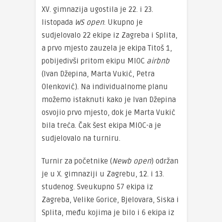
XV. gimnazija ugostila je 22. i 23.
listopada
WS open
. Ukupno je
sudjelovalo 22 ekipe iz Zagreba i Splita,
a prvo mjesto zauzela je ekipa Titoš 1,
pobijedivši pritom ekipu MIOC
airbnb
(Ivan Džepina, Marta Vukić, Petra
Olenković). Na individualnome planu
možemo istaknuti kako je Ivan Džepina
osvojio prvo mjesto, dok je Marta Vukić
bila treća. Čak šest ekipa MIOC-a je
sudjelovalo na turniru.
Turnir za početnike (
Newb open
) održan
je u X. gimnaziji u Zagrebu, 12. i 13.
studenog. Sveukupno 57 ekipa iz
Zagreba, Velike Gorice, Bjelovara, Siska i
Splita, među kojima je bilo i 6 ekipa iz