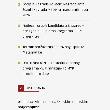
Dodjela Nagrade Soljačić, Nagrade Ante
Žužul i Nagrada MZOM-a maturantima za
2026.
Natječaj za upis kandidata u 3. razred –
prvu godinu Diploma Programa – DP1 –
drugi krug
Termin održavanja popravnog ispita iz
Matematike
Upis u prvi razred IB Međunarodnog
programa XV. gimnazije/ IB MYP
enrollment date
NATJECANJA
Uspjesi XV. gimnazije na školskim sportskim
natjecanjima