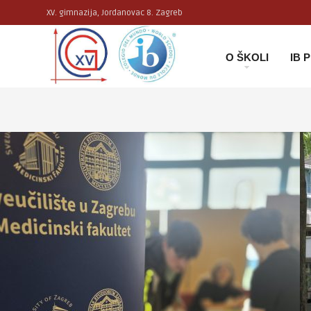
XV. gimnazija, Jordanovac 8. Zagreb
O ŠKOLI
IB