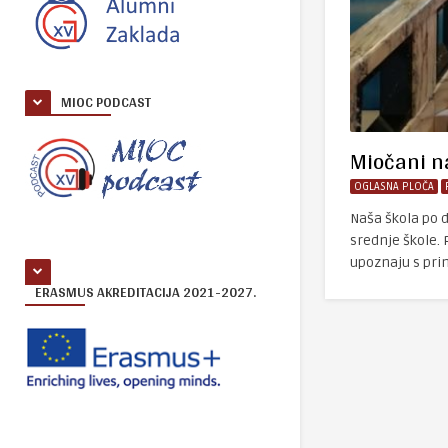
MIOC PODCAST
Miočani n
OGLASNA PLOČA
Naša škola po d
srednje škole. 
upoznaju s pri
ERASMUS AKREDITACIJA 2021-2027.