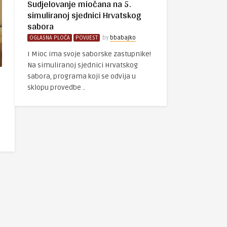
Sudjelovanje miočana na 5.
simuliranoj sjednici Hrvatskog
sabora
OGLASNA PLOČA
POVIJEST
by
bbabajko
I Mioc ima svoje saborske zastupnike!
Na simuliranoj sjednici Hrvatskog
sabora, programa koji se odvija u
sklopu provedbe ..