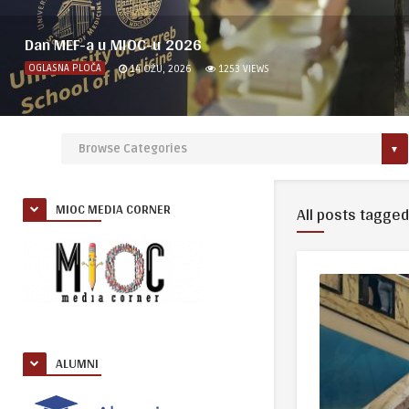
Dan MEF-a u MIOC-u 2026
OGLASNA PLOČA
14 OŽU, 2026
1253
VIEWS
MIOC MEDIA CORNER
All posts tagged
ALUMNI