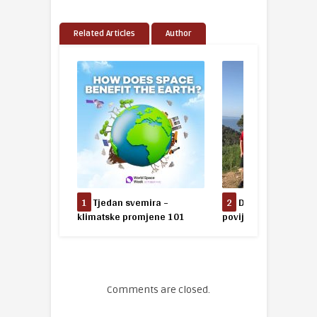
Related Articles
Author
1
Tjedan svemira –
2
Državno natjecanje iz
3
Drž
limatske promjene 101
povijesti 2018.
biologi
Comments are closed.