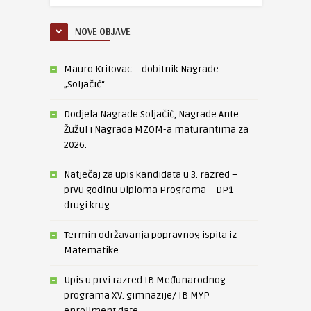
NOVE OBJAVE
Mauro Kritovac – dobitnik Nagrade
„Soljačić“
Dodjela Nagrade Soljačić, Nagrade Ante
Žužul i Nagrada MZOM-a maturantima za
2026.
Natječaj za upis kandidata u 3. razred –
prvu godinu Diploma Programa – DP1 –
drugi krug
Termin održavanja popravnog ispita iz
Matematike
Upis u prvi razred IB Međunarodnog
programa XV. gimnazije/ IB MYP
enrollment date