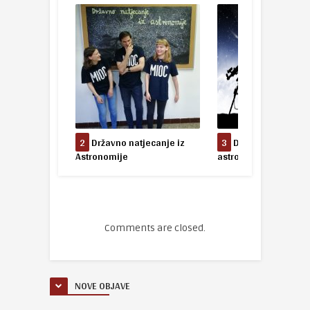
iz fizike
2
Državno natjecanje iz
3
Državno natjecanj
Astronomije
astronomije
Comments are closed.
NOVE OBJAVE