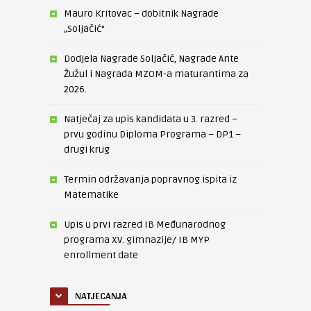
Mauro Kritovac – dobitnik Nagrade
„Soljačić“
Dodjela Nagrade Soljačić, Nagrade Ante
Žužul i Nagrada MZOM-a maturantima za
2026.
Natječaj za upis kandidata u 3. razred –
prvu godinu Diploma Programa – DP1 –
drugi krug
Termin održavanja popravnog ispita iz
Matematike
Upis u prvi razred IB Međunarodnog
programa XV. gimnazije/ IB MYP
enrollment date
NATJECANJA