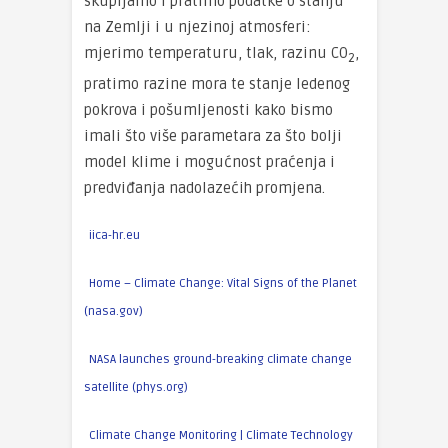
skupljamo i pratimo podatke o stanju
na Zemlji i u njezinoj atmosferi:
mjerimo temperaturu, tlak, razinu CO
,
2
pratimo razine mora te stanje ledenog
pokrova i pošumljenosti kako bismo
imali što više parametara za što bolji
model klime i mogućnost praćenja i
predviđanja nadolazećih promjena.
iica-hr.eu
Home – Climate Change: Vital Signs of the Planet
(nasa.gov)
NASA launches ground-breaking climate change
satellite (phys.org)
Climate Change Monitoring | Climate Technology