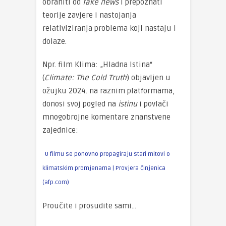
obraniti od
fake news
i prepoznati
teorije zavjere i nastojanja
relativiziranja problema koji nastaju i
dolaze.
Npr. film Klima: „Hladna Istina“
(
Climate: The Cold Truth
) objavljen u
ožujku 2024. na raznim platformama,
donosi svoj pogled na
istinu
i povlači
mnogobrojne komentare znanstvene
zajednice:
U filmu se ponovno propagiraju stari mitovi o
klimatskim promjenama | Provjera činjenica
(afp.com)
Proučite i prosudite sami…