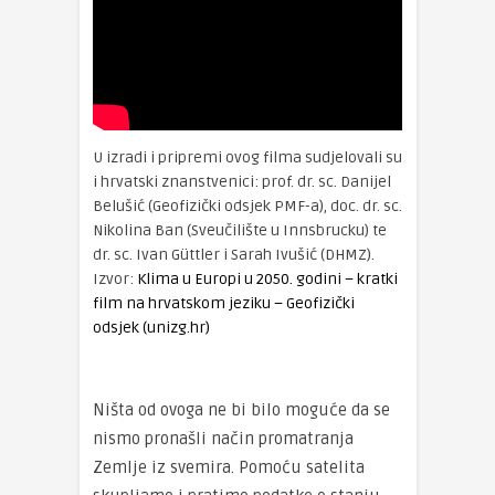
U izradi i pripremi ovog filma sudjelovali su
i hrvatski znanstvenici: prof. dr. sc. Danijel
Belušić (Geofizički odsjek PMF-a), doc. dr. sc.
Nikolina Ban (Sveučilište u Innsbrucku) te
dr. sc. Ivan Güttler i Sarah Ivušić (DHMZ).
Izvor:
Klima u Europi u 2050. godini – kratki
film na hrvatskom jeziku – Geofizički
odsjek (unizg.hr)
Ništa od ovoga ne bi bilo moguće da se
nismo pronašli način promatranja
Zemlje iz svemira. Pomoću satelita