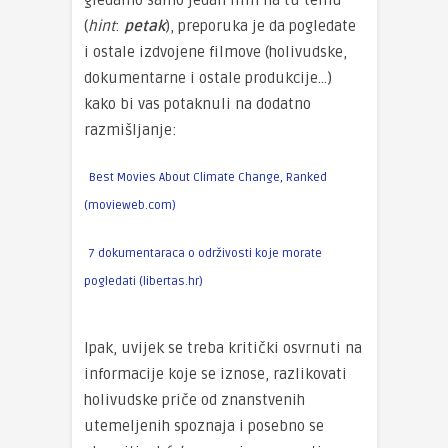
gledamo samo jedan film na tu temu
(
hint
:
petak
), preporuka je da pogledate
i ostale izdvojene filmove (holivudske,
dokumentarne i ostale produkcije…)
kako bi vas potaknuli na dodatno
razmišljanje:
Best Movies About Climate Change, Ranked
(movieweb.com)
7 dokumentaraca o održivosti koje morate
pogledati (libertas.hr)
Ipak, uvijek se treba kritički osvrnuti na
informacije koje se iznose, razlikovati
holivudske priče od znanstvenih
utemeljenih spoznaja i posebno se