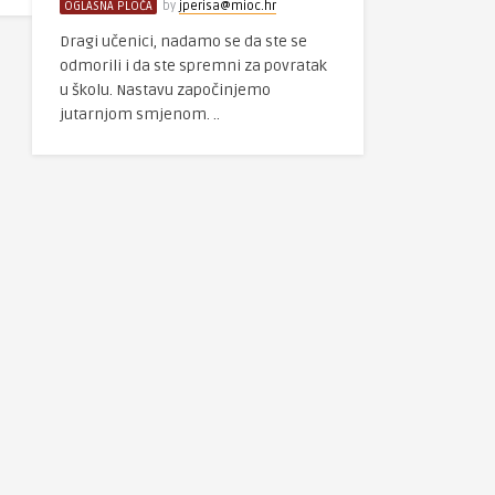
OGLASNA PLOČA
by
jperisa@mioc.hr
Dragi učenici, nadamo se da ste se
odmorili i da ste spremni za povratak
u školu. Nastavu započinjemo
jutarnjom smjenom. ..