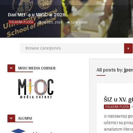
Dan MEF-a u MIOC-u 2026
OGLASNA PLOČA
14 OŽU, 2026
1248
VIEWS
MIOC MEDIA CORNER
All posts by:
jpe
ŠIZ u XV. 
OGLASNA PLOČA
U nastavnoj god
ALUMNI
učenici su prou
analizom litera