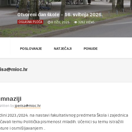
Otvoreni dan škole – 16. svibnja 2026.
OGLASNA PLOČA
8 OŽU, 2026
3282
VIEWS
POSLOVANJE
NATJEČAJI
PONUDE
risa@mioc.hr
gimnaziji
Written by
jperisa@mioc.hr
ini 2023./2024. na nastavi fakultativnog predmeta Škola i zajednica
čavali temu Politička pismenost mladih. Učenici su temu istražili
ture i osmišljavanjem ..