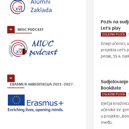
Poziv na sudj
Let’s play
MIOC PODCAST
OGLASNA PLOČA
Dragi učenici, 
projekta Let’s 
petak, 19.4. tije
Sudjelovanje
ERASMUS AKREDITACIJA 2021-2027.
BookBate
OGLASNA PLOČA
Dječja knjižnic
učenike XV. gi
u projektu „Boo
među ..