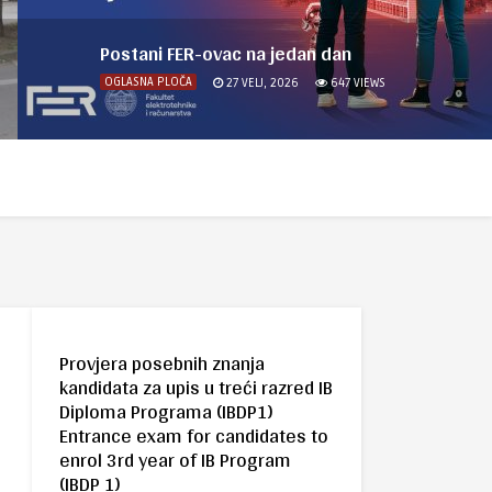
Postani FER-ovac na jedan dan
OGLASNA PLOČA
27 VELJ, 2026
647
VIEWS
Provjera posebnih znanja
kandidata za upis u treći razred IB
Diploma Programa (IBDP1)
Entrance exam for candidates to
enrol 3rd year of IB Program
(IBDP 1)