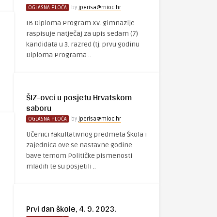
OGLASNA PLOČA
by
jperisa@mioc.hr
IB Diploma Program XV. gimnazije
raspisuje natječaj za upis sedam (7)
kandidata u 3. razred (tj. prvu godinu
Diploma Programa ..
ŠIZ-ovci u posjetu Hrvatskom
saboru
OGLASNA PLOČA
by
jperisa@mioc.hr
Učenici fakultativnog predmeta Škola i
zajednica ove se nastavne godine
bave temom Političke pismenosti
mladih te su posjetili ..
Prvi dan škole, 4. 9. 2023.