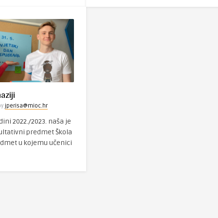
aziji
by
jperisa@mioc.hr
ini 2022./2023. naša je
ultativni predmet Škola
redmet u kojemu učenici