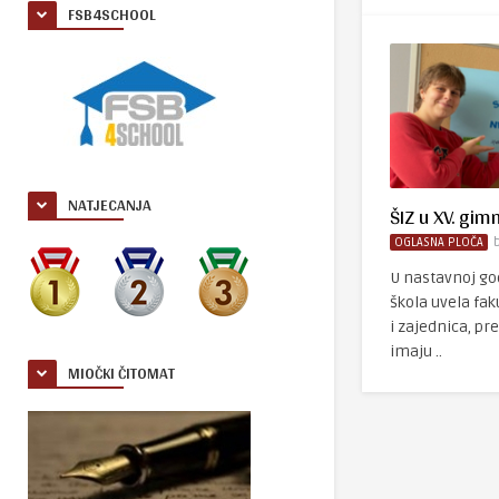
FSB4SCHOOL
NATJECANJA
ŠIZ u XV. gimn
OGLASNA PLOČA
U nastavnoj god
škola uvela fak
i zajednica, p
imaju ..
MIOČKI ČITOMAT