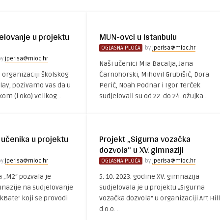
elovanje u projektu
MUN-ovci u Istanbulu
OGLASNA PLOČA
by
jperisa@mioc.hr
by
jperisa@mioc.hr
Naši učenici Mia Bacalja, Jana
u organizaciji školskog
Čarnohorski, Mihovil Grubišić, Dora
play, pozivamo vas da u
Perić, Noah Podnar i Igor Terček
kom (i oko) velikog ..
sudjelovali su od 22. do 24. ožujka ..
 učenika u projektu
Projekt „Sigurna vozačka
dozvola“ u XV. gimnaziji
by
jperisa@mioc.hr
OGLASNA PLOČA
by
jperisa@mioc.hr
a „M2“ pozvala je
5. 10. 2023. godine XV. gimnazija
mnazije na sudjelovanje
sudjelovala je u projektu „Sigurna
kBate“ koji se provodi
vozačka dozvola“ u organizaciji Art Hill
d.o.o. ..