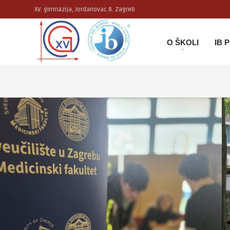
XV. gimnazija, Jordanovac 8. Zagreb
O ŠKOLI
IB