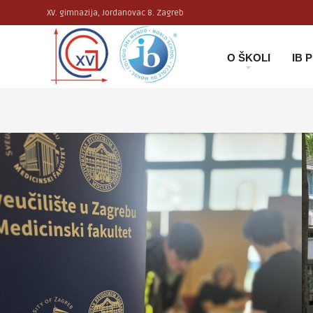
XV. gimnazija, Jordanovac 8. Zagreb
O ŠKOLI
IB