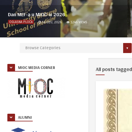
Dan MEF-a u MIOC-u 2026
OGLASNA PLOČA
14 OŽU, 2026
1246
VIEWS
MIOC MEDIA CORNER
All posts tagged
ALUMNI