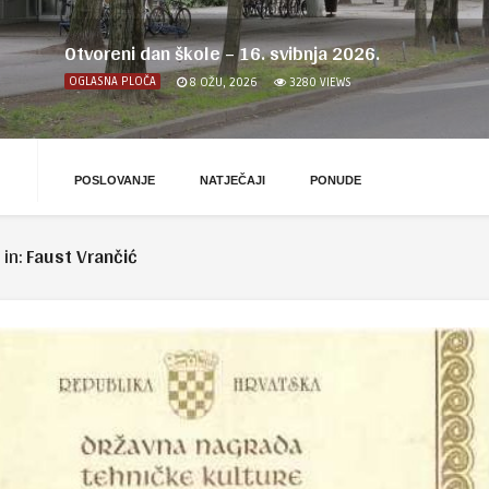
Otvoreni dan škole – 16. svibnja 2026.
OGLASNA PLOČA
8 OŽU, 2026
3280
VIEWS
POSLOVANJE
NATJEČAJI
PONUDE
 in:
Faust Vrančić