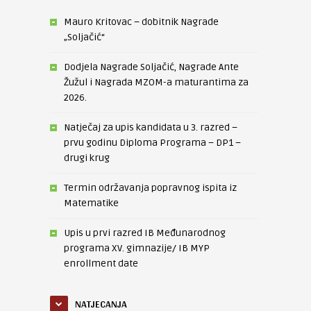
Mauro Kritovac – dobitnik Nagrade
„Soljačić“
Dodjela Nagrade Soljačić, Nagrade Ante
Žužul i Nagrada MZOM-a maturantima za
2026.
Natječaj za upis kandidata u 3. razred –
prvu godinu Diploma Programa – DP1 –
drugi krug
Termin održavanja popravnog ispita iz
Matematike
Upis u prvi razred IB Međunarodnog
programa XV. gimnazije/ IB MYP
enrollment date
NATJECANJA