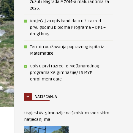
Žužul i Nagrada MZOM-a maturantima za
2026.
Natječaj za upis kandidata u 3. razred –
prvu godinu Diploma Programa – DP1 –
drugi krug
Termin održavanja popravnog ispita iz
Matematike
Upis u prvi razred IB Međunarodnog
programa XV. gimnazije/ IB MYP
enrollment date
NATJECANJA
Uspjesi XV. gimnazije na školskim sportskim
natjecanjima