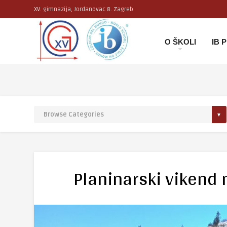
XV. gimnazija, Jordanovac 8. Zagreb
O ŠKOLI
IB
Planinarski vikend 