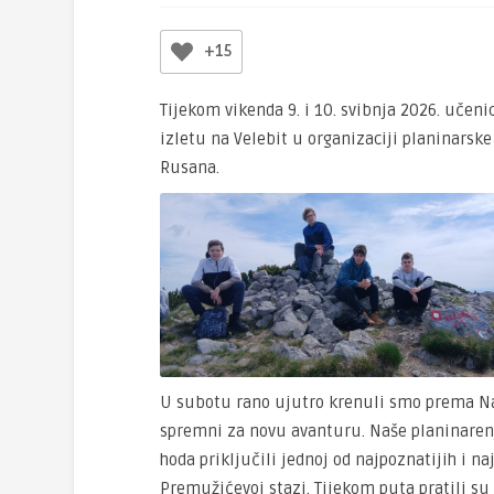
+15
Tijekom vikenda 9. i 10. svibnja 2026. učen
izletu na Velebit u organizaciji planinarsk
Rusana.
U subotu rano ujutro krenuli smo prema Na
spremni za novu avanturu. Naše planinarenj
hoda priključili jednoj od najpoznatijih i n
Premužićevoj stazi. Tijekom puta pratili su 