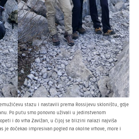
emužićevu stazu i nastavili prema Rossijevu skloništu, gdje
žanu. Po putu smo ponovno uživali u jedinstvenom
peti i do vrha Zavižan, u čijoj se blizini nalazi najviša
as je dočekao impresivan pogled na okolne vrhove, more i