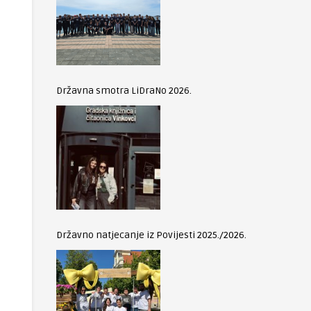
Državna smotra LiDraNo 2026.
Državno natjecanje iz Povijesti 2025./2026.