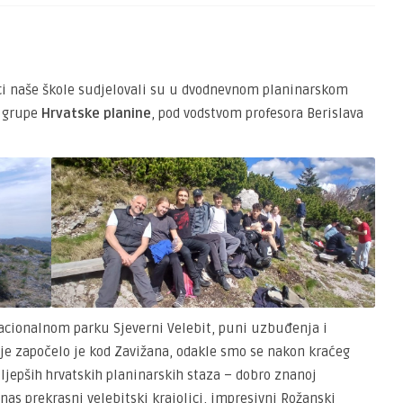
ici naše škole sudjelovali su u dvodnevnom planinarskom
e grupe
Hrvatske planine
, pod vodstvom profesora Berislava
cionalnom parku Sjeverni Velebit, puni uzbuđenja i
e započelo je kod Zavižana, odakle smo se nakon kraćeg
ajljepših hrvatskih planinarskih staza – dobro znanoj
nas prekrasni velebitski krajolici, impresivni Rožanski