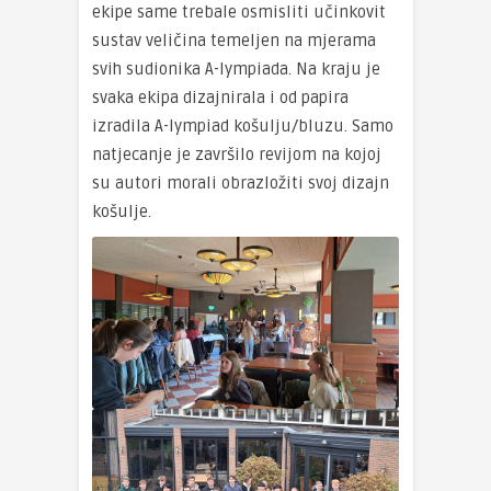
ekipe same trebale osmisliti učinkovit
sustav veličina temeljen na mjerama
svih sudionika A-lympiada. Na kraju je
svaka ekipa dizajnirala i od papira
izradila A-lympiad košulju/bluzu. Samo
natjecanje je završilo revijom na kojoj
su autori morali obrazložiti svoj dizajn
košulje.