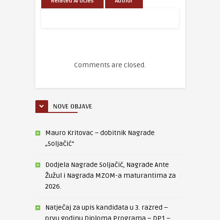
Related Articles
Author
Comments are closed.
NOVE OBJAVE
Mauro Kritovac – dobitnik Nagrade
„Soljačić“
Dodjela Nagrade Soljačić, Nagrade Ante
Žužul i Nagrada MZOM-a maturantima za
2026.
Natječaj za upis kandidata u 3. razred –
prvu godinu Diploma Programa – DP1 –