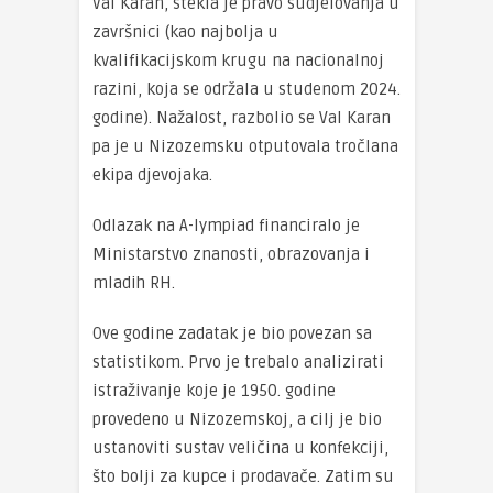
Val Karan, stekla je pravo sudjelovanja u
završnici (kao najbolja u
kvalifikacijskom krugu na nacionalnoj
razini, koja se održala u studenom 2024.
godine). Nažalost, razbolio se Val Karan
pa je u Nizozemsku otputovala tročlana
ekipa djevojaka.
Odlazak na A-lympiad financiralo je
Ministarstvo znanosti, obrazovanja i
mladih RH.
Ove godine zadatak je bio povezan sa
statistikom. Prvo je trebalo analizirati
istraživanje koje je 1950. godine
provedeno u Nizozemskoj, a cilj je bio
ustanoviti sustav veličina u konfekciji,
što bolji za kupce i prodavače. Zatim su