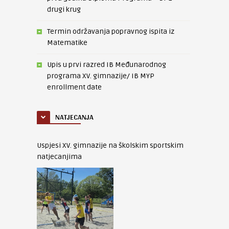
drugi krug
Termin održavanja popravnog ispita iz
Matematike
Upis u prvi razred IB Međunarodnog
programa XV. gimnazije/ IB MYP
enrollment date
NATJECANJA
Uspjesi XV. gimnazije na školskim sportskim
natjecanjima