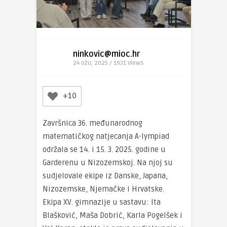
ninkovic@mioc.hr
24 ožu, 2025 / 1931
Views
+10
Završnica 36. međunarodnog
matematičkog natjecanja A-lympiad
održala se 14. i 15. 3. 2025. godine u
Garderenu u Nizozemskoj. Na njoj su
sudjelovale ekipe iz Danske, Japana,
Nizozemske, Njemačke i Hrvatske.
Ekipa XV. gimnazije u sastavu: Ita
Blašković, Maša Dobrić, Karla Pogelšek i