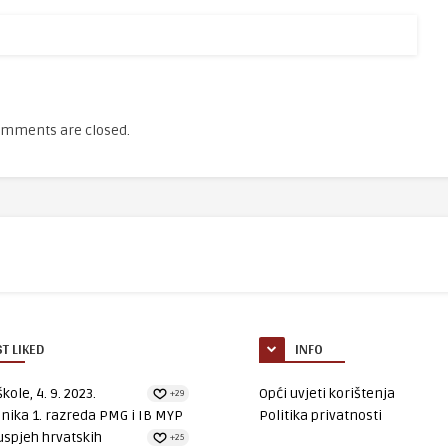
mments are closed.
T LIKED
INFO
kole, 4. 9. 2023.
Opći uvjeti korištenja
+29
nika 1. razreda PMG i IB MYP
Politika privatnosti
uspjeh hrvatskih
+25