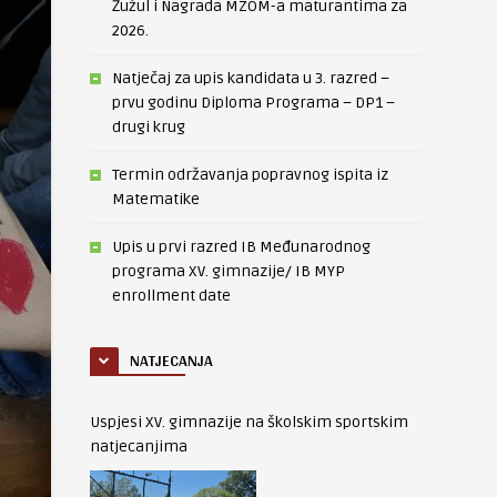
Žužul i Nagrada MZOM-a maturantima za
2026.
Natječaj za upis kandidata u 3. razred –
prvu godinu Diploma Programa – DP1 –
drugi krug
Termin održavanja popravnog ispita iz
Matematike
Upis u prvi razred IB Međunarodnog
programa XV. gimnazije/ IB MYP
enrollment date
NATJECANJA
Uspjesi XV. gimnazije na školskim sportskim
natjecanjima