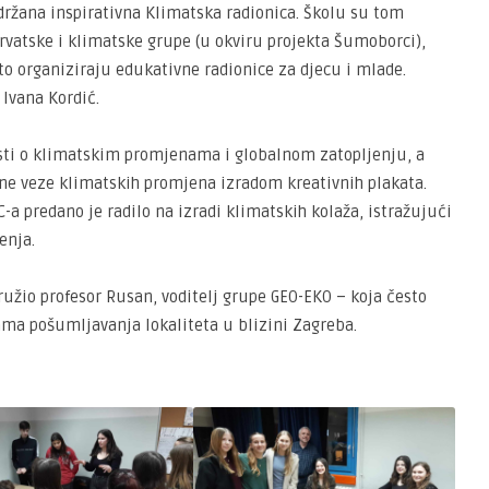
održana inspirativna Klimatska radionica. Školu su tom
Hrvatske i klimatske grupe (u okviru projekta Šumoborci),
o organiziraju edukativne radionice za djecu i mlade.
 Ivana Kordić.
esti o klimatskim promjenama i globalnom zatopljenju, a
ične veze klimatskih promjena izradom kreativnih plakata.
-a predano je radilo na izradi klimatskih kolaža, istražujući
enja.
ružio profesor Rusan, voditelj grupe GEO-EKO – koja često
ama pošumljavanja lokaliteta u blizini Zagreba.