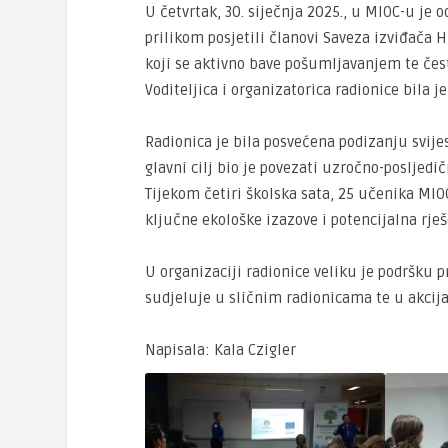
U četvrtak, 30. siječnja 2025., u MIOC-u je 
prilikom posjetili članovi Saveza izviđača 
koji se aktivno bave pošumljavanjem te čest
Voditeljica i organizatorica radionice bila je
Radionica je bila posvećena podizanju svij
glavni cilj bio je povezati uzročno-posljed
Tijekom četiri školska sata, 25 učenika MIOC
ključne ekološke izazove i potencijalna rješ
U organizaciji radionice veliku je podršku p
sudjeluje u sličnim radionicama te u akcij
Napisala: Kala Czigler