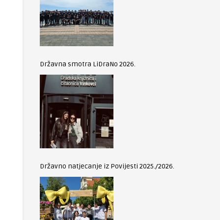
Državna smotra LiDraNo 2026.
Državno natjecanje iz Povijesti 2025./2026.