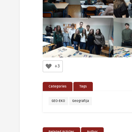
+3
Categories
Tags
GEO-EKO
Geografija
Related Articles
Author