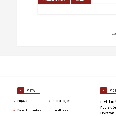
Co
META
MOS
Prijava
Kanal objava
Prvi dan š
Popis uče
Kanal komentara
WordPress.org
Izvrstan 