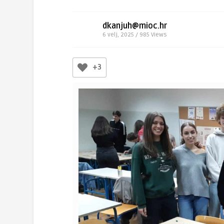
dkanjuh@mioc.hr
6 velj, 2025 / 985
Views
+3