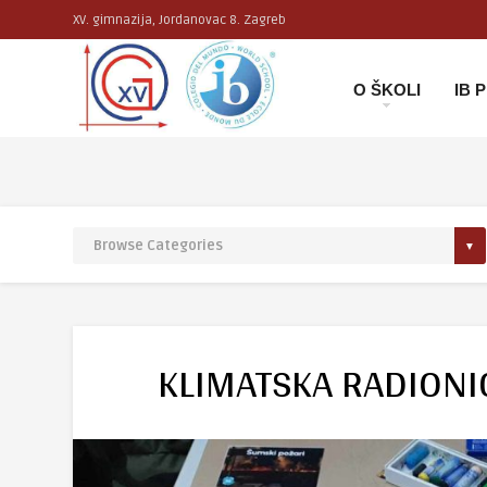
XV. gimnazija, Jordanovac 8. Zagreb
O ŠKOLI
IB
KLIMATSKA RADIONI