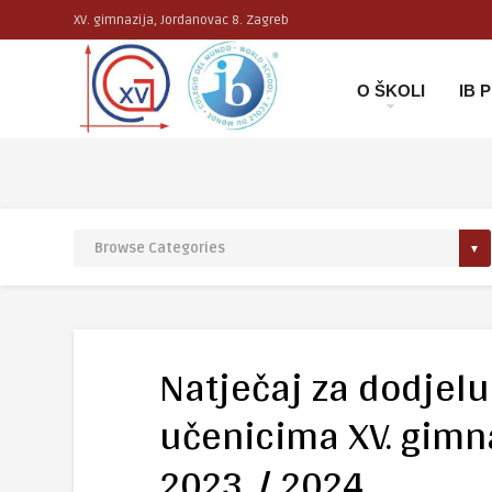
XV. gimnazija, Jordanovac 8. Zagreb
O ŠKOLI
IB
Natječaj za dodjelu
učenicima XV. gimn
2023. / 2024