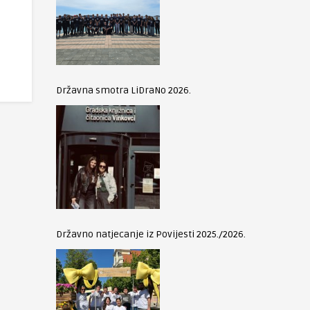
Državna smotra LiDraNo 2026.
Državno natjecanje iz Povijesti 2025./2026.