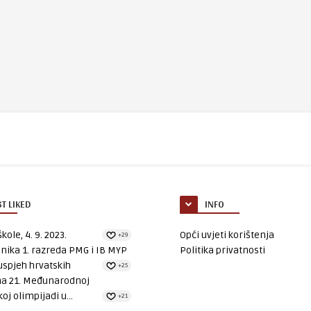
T LIKED
INFO
kole, 4. 9. 2023.
Opći uvjeti korištenja
+29
nika 1. razreda PMG i IB MYP
Politika privatnosti
uspjeh hrvatskih
+25
na 21. Međunarodnoj
oj olimpijadi u...
+21