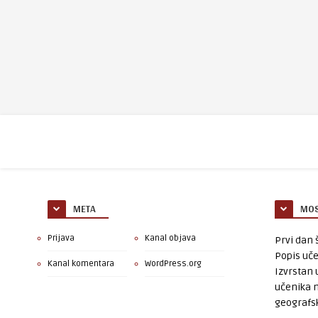
META
MOS
Prijava
Kanal objava
Prvi dan š
Popis uče
Kanal komentara
WordPress.org
Izvrstan 
učenika 
geografsk