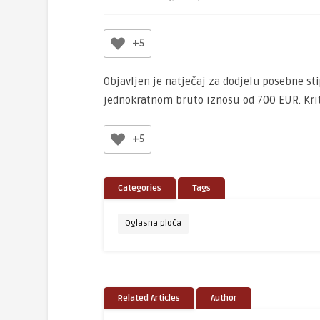
+5
Objavljen je natječaj za dodjelu posebne sti
jednokratnom bruto iznosu od 700 EUR. Krit
+5
Categories
Tags
Oglasna ploča
Related Articles
Author