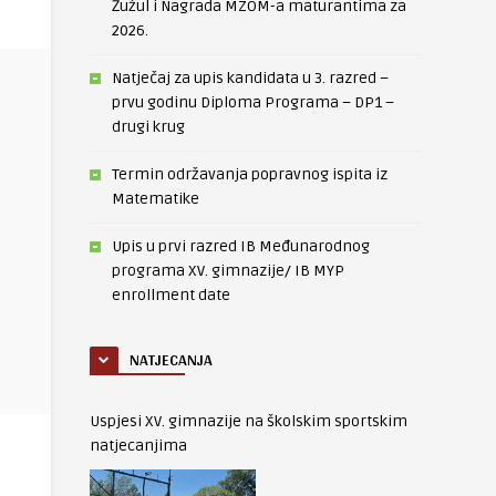
Žužul i Nagrada MZOM-a maturantima za
2026.
Natječaj za upis kandidata u 3. razred –
prvu godinu Diploma Programa – DP1 –
drugi krug
Termin održavanja popravnog ispita iz
Matematike
Upis u prvi razred IB Međunarodnog
programa XV. gimnazije/ IB MYP
enrollment date
NATJECANJA
Uspjesi XV. gimnazije na školskim sportskim
natjecanjima