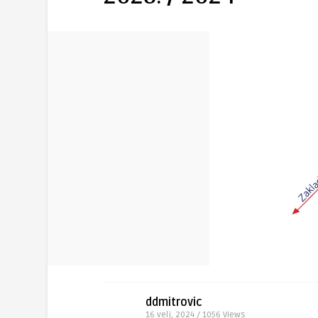
ddmitrovic
16 velj, 2024 / 1056
Views