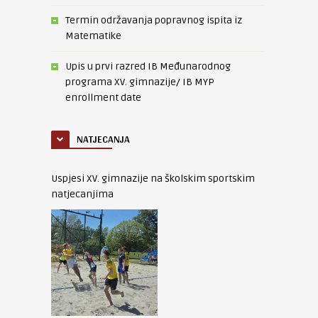
Termin održavanja popravnog ispita iz
Matematike
Upis u prvi razred IB Međunarodnog
programa XV. gimnazije/ IB MYP
enrollment date
NATJECANJA
Uspjesi XV. gimnazije na školskim sportskim
natjecanjima