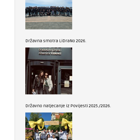
Državna smotra LiDraNo 2026.
Državno natjecanje iz Povijesti 2025./2026.