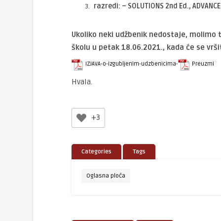
razredi: – SOLUTIONS 2nd Ed., ADVANC
Ukoliko neki udžbenik nedostaje, molimo tis
školu u petak 18.06.2021., kada će se vrš
IZJAVA-o-izgubljenim-udzbenicima-
Preuzmi
Hvala.
+3
Categories
Tags
Oglasna ploča