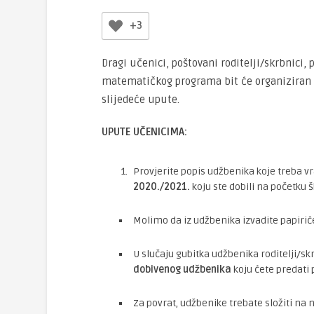
+3
Dragi učenici, poštovani roditelji/skrbnici,
matematičkog programa bit će organiziran
slijedeće upute.
UPUTE UČENICIMA:
Provjerite popis udžbenika koje treba v
2020./2021.
koju ste dobili na početku šk
Molimo da iz udžbenika izvadite papiriće
U slučaju gubitka udžbenika roditelji/skrb
dobivenog udžbenika
koju ćete predati 
Za povrat, udžbenike trebate složiti na 