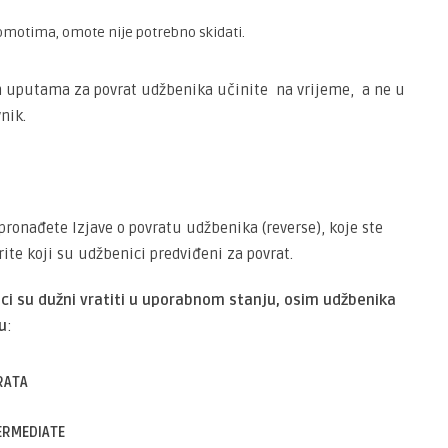
motima, omote nije potrebno skidati.
 uputama za povrat udžbenika učinite na vrijeme, a ne u
nik.
pronađete Izjave o povratu udžbenika (reverse), koje ste
rite koji su udžbenici predviđeni za povrat.
i su dužni vratiti u uporabnom stanju,
osim udžbenika
u
:
TRATA
TERMEDIATE