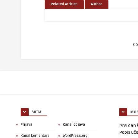
Related Articles
Author
Co
META
MOS
Prijava
Kanal objava
Prvi dan š
Popis uče
Kanal komentara
WordPress.org