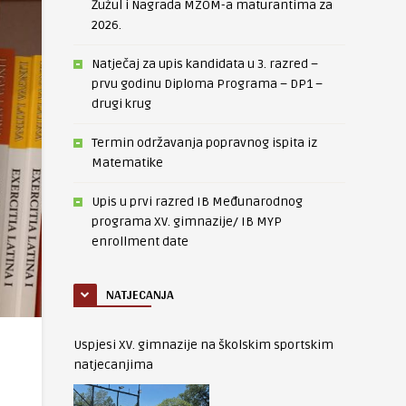
Žužul i Nagrada MZOM-a maturantima za
2026.
Natječaj za upis kandidata u 3. razred –
prvu godinu Diploma Programa – DP1 –
drugi krug
Termin održavanja popravnog ispita iz
Matematike
Upis u prvi razred IB Međunarodnog
programa XV. gimnazije/ IB MYP
enrollment date
NATJECANJA
Uspjesi XV. gimnazije na školskim sportskim
natjecanjima