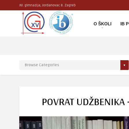
XV. gimnazija, Jordanovac 8. Zagreb
O ŠKOLI
IB
POVRAT UDŽBENIKA –