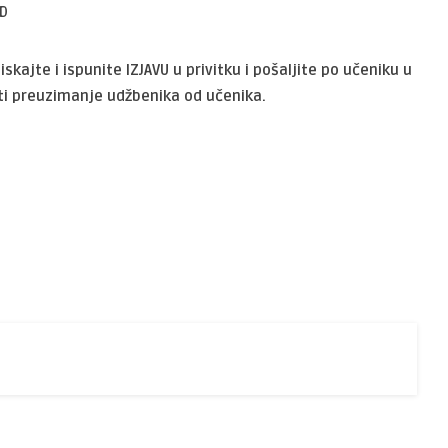
ED
kajte i ispunite IZJAVU u privitku i pošaljite po učeniku u
iti preuzimanje udžbenika od učenika.