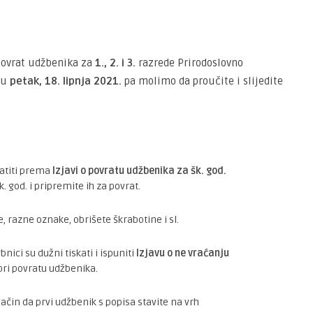
 povrat udžbenika za
1., 2. i 3.
razrede Prirodoslovno
 u
petak, 18. lipnja 2021.
pa molimo da proučite i slijedite
ratiti prema
Izjavi o povratu udžbenika za šk. god.
. god. i pripremite ih za povrat.
, razne oznake, obrišete škrabotine i sl.
nici su dužni tiskati i ispuniti
Izjavu o ne vraćanju
pri povratu udžbenika.
način da prvi udžbenik s popisa stavite na vrh