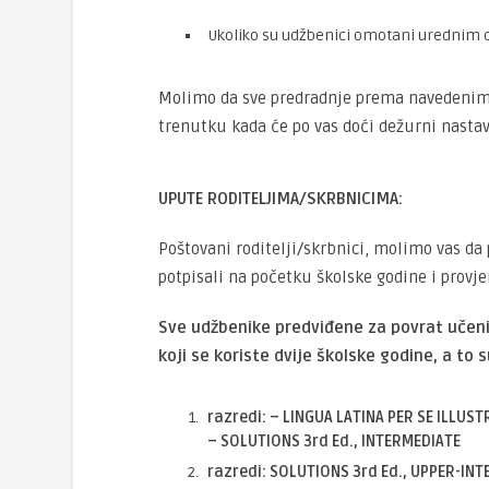
Ukoliko su udžbenici omotani urednim o
Molimo da sve predradnje prema navedenim
trenutku kada će po vas doći dežurni nastav
UPUTE RODITELJIMA/SKRBNICIMA:
Poštovani roditelji/skrbnici, molimo vas da 
potpisali na početku školske godine i provje
Sve udžbenike predviđene za povrat učenic
koji se koriste dvije školske godine, a to s
razredi: – LINGUA LATINA PER SE ILLUS
– SOLUTIONS 3rd Ed., INTERMEDIATE
razredi: SOLUTIONS 3rd Ed., UPPER-IN