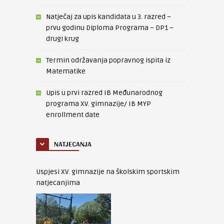
Natječaj za upis kandidata u 3. razred –
prvu godinu Diploma Programa – DP1 –
drugi krug
Termin održavanja popravnog ispita iz
Matematike
Upis u prvi razred IB Međunarodnog
programa XV. gimnazije/ IB MYP
enrollment date
NATJECANJA
Uspjesi XV. gimnazije na školskim sportskim
natjecanjima