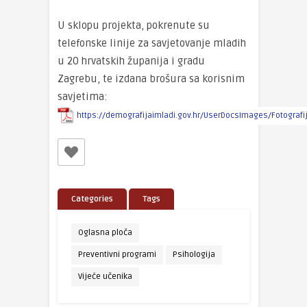
U sklopu projekta, pokrenute su
telefonske linije za savjetovanje mladih
u 20 hrvatskih županija i gradu
Zagrebu, te izdana brošura sa korisnim
savjetima:
https://demografijaimladi.gov.hr/UserDocsImages/Fotografij
Categories
Tags
Oglasna ploča
Preventivni programi
Psihologija
Vijeće učenika