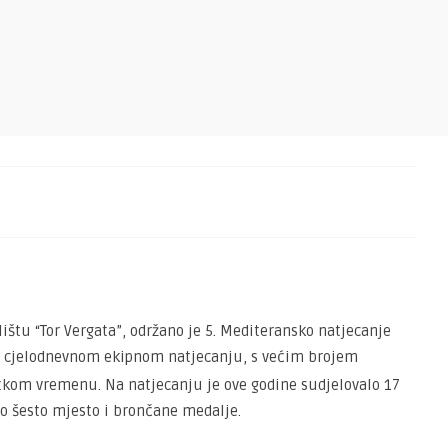
lištu “Tor Vergata”, održano je 5. Mediteransko natjecanje
 o cjelodnevnom ekipnom natjecanju, s većim brojem
ratkom vremenu. Na natjecanju je ove godine sudjelovalo 17
io šesto mjesto i brončane medalje.