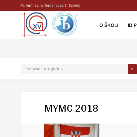
XV. gimnazija, Jordanovac 8. Zagreb
O ŠKOLI
IB
MYMC 2018