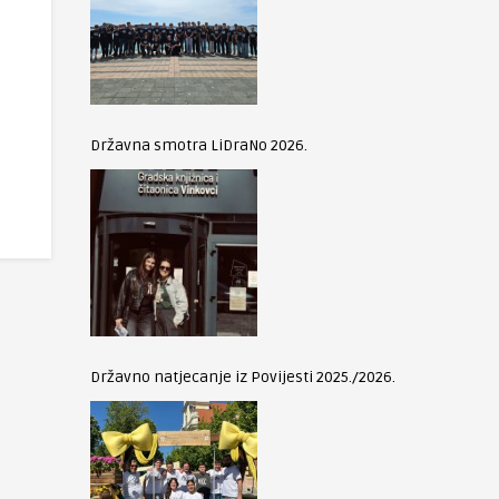
Državna smotra LiDraNo 2026.
Državno natjecanje iz Povijesti 2025./2026.