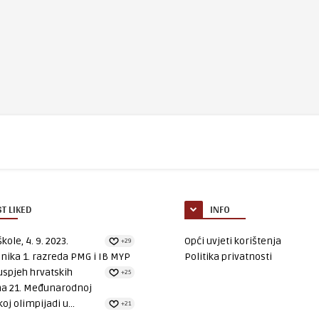
T LIKED
INFO
kole, 4. 9. 2023.
Opći uvjeti korištenja
+29
nika 1. razreda PMG i IB MYP
Politika privatnosti
uspjeh hrvatskih
+25
na 21. Međunarodnoj
oj olimpijadi u...
+21