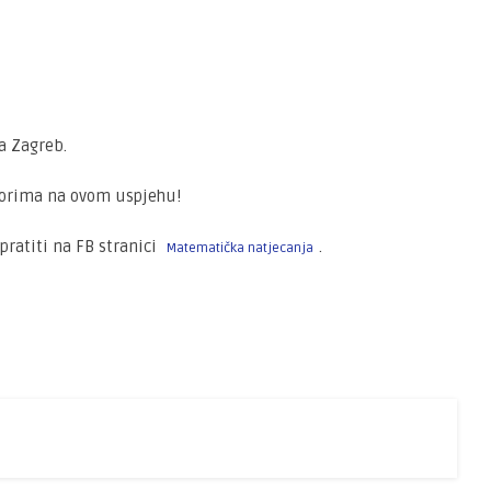
a Zagreb.
orima na ovom uspjehu!
ratiti na FB stranici
.
Matematička natjecanja