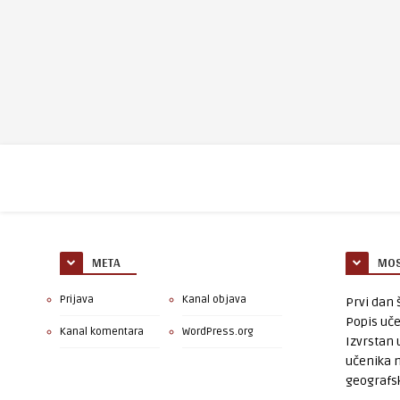
META
MOS
Prijava
Kanal objava
Prvi dan š
Popis uče
Kanal komentara
WordPress.org
Izvrstan 
učenika 
geografsk