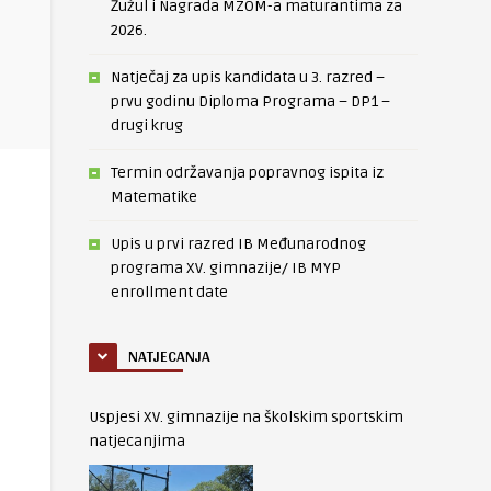
Žužul i Nagrada MZOM-a maturantima za
2026.
Natječaj za upis kandidata u 3. razred –
prvu godinu Diploma Programa – DP1 –
drugi krug
Termin održavanja popravnog ispita iz
Matematike
Upis u prvi razred IB Međunarodnog
programa XV. gimnazije/ IB MYP
enrollment date
NATJECANJA
Uspjesi XV. gimnazije na školskim sportskim
natjecanjima