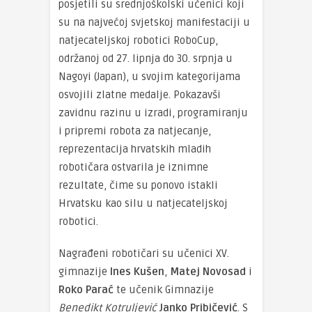
posjetili su srednjoškolski učenici koji
su na najvećoj svjetskoj manifestaciji u
natjecateljskoj robotici RoboCup,
održanoj od 27. lipnja do 30. srpnja u
Nagoyi (Japan), u svojim kategorijama
osvojili zlatne medalje. Pokazavši
zavidnu razinu u izradi, programiranju
i pripremi robota za natjecanje,
reprezentacija hrvatskih mladih
robotičara ostvarila je iznimne
rezultate, čime su ponovo istakli
Hrvatsku kao silu u natjecateljskoj
robotici.
Nagrađeni robotičari su učenici XV.
gimnazije
Ines Kušen
,
Matej Novosad
i
Roko Parać
te učenik Gimnazije
Benedikt Kotruljević
Janko Pribičević
. S