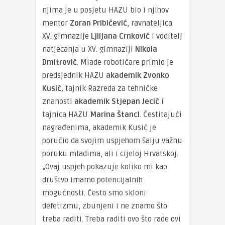
njima je u posjetu HAZU bio i njihov
mentor
Zoran Pribičević
, ravnateljica
XV. gimnazije
Ljiljana Crnković
i voditelj
natjecanja u XV. gimnaziji
Nikola
Dmitrović
. Mlade robotičare primio je
predsjednik HAZU
akademik Zvonko
Kusić,
tajnik Razreda za tehničke
znanosti
akademik Stjepan Jecić
i
tajnica HAZU
Marina Štancl
. Čestitajući
nagrađenima, akademik Kusić je
poručio da svojim uspjehom šalju važnu
poruku mladima, ali i cijeloj Hrvatskoj.
„Ovaj uspjeh pokazuje koliko mi kao
društvo imamo potencijalnih
mogućnosti. Često smo skloni
defetizmu, zbunjeni i ne znamo što
treba raditi. Treba raditi ovo što rade ovi