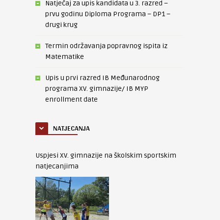
Natječaj za upis kandidata u 3. razred –
prvu godinu Diploma Programa – DP1 –
drugi krug
Termin održavanja popravnog ispita iz
Matematike
Upis u prvi razred IB Međunarodnog
programa XV. gimnazije/ IB MYP
enrollment date
NATJECANJA
Uspjesi XV. gimnazije na školskim sportskim
natjecanjima