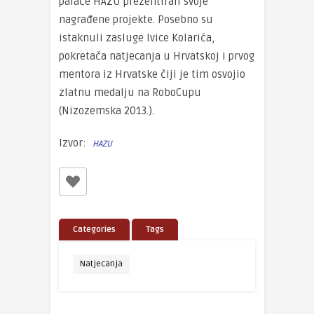
palače HAZU prezentirali svoje
nagrađene projekte. Posebno su
istaknuli zasluge Ivice Kolarića,
pokretača natjecanja u Hrvatskoj i prvog
mentora iz Hrvatske čiji je tim osvojio
zlatnu medalju na RoboCupu
(Nizozemska 2013.).
Izvor:
HAZU
Categories
Tags
Natjecanja