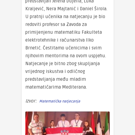
predstavljali Jelena Dujella, Luka
Kraljević, Nera Majtanić i Daniel Širola.
U pratnji učenika na natjecanju je bio
redoviti p
rofesor sa Zavoda za
primijenjenu matematiku Fakulteta
elektrotehnike i računarstva Ilko
Brnetić. Čestitamo učenicima i svim
njihovim mentorima na ovom uspjehu.
Natjecanje je bitno zbog skupljanja
vrijednog iskustva i odličnog
predstavljanja među mladim
matematičarima Mediterana.
Izvor:
Matematička natjecanja