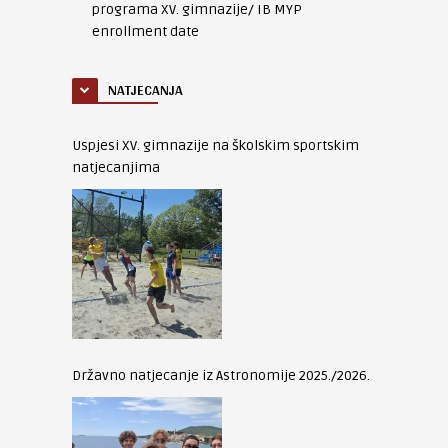
programa XV. gimnazije/ IB MYP
enrollment date
NATJECANJA
Uspjesi XV. gimnazije na školskim sportskim
natjecanjima
Državno natjecanje iz Astronomije 2025./2026.