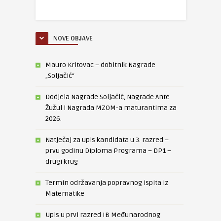
NOVE OBJAVE
Mauro Kritovac – dobitnik Nagrade
„Soljačić“
Dodjela Nagrade Soljačić, Nagrade Ante
Žužul i Nagrada MZOM-a maturantima za
2026.
Natječaj za upis kandidata u 3. razred –
prvu godinu Diploma Programa – DP1 –
drugi krug
Termin održavanja popravnog ispita iz
Matematike
Upis u prvi razred IB Međunarodnog