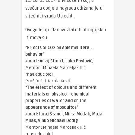
11.-16. 09.2017. u Nizozemskoj, a
svečana dodjela nagrada održana je u
viječnici grada Utrecht .
Ovogodišnji članovi zlatnih olimpijskih
timova su:
“Effects of CO2 on Apis mellifera L.
behavior”
Autori : J
uraj Štancl, Luka Pavlović,
Mentor : Mihaela Marceljak Ilić,
mag.educ.biol,
Prof. Dr.Sci. Nikola Kezić
“The effect of colours and different
materials on physico – chemical
properties of water and on the
appearance of mosquitos”
Autori:
Juraj Štancl, Mirta Medak, Maja
Milas, Vinko Michael Dodig
Mentor : Mihaela Marceljak Ilić,
mag.educ.biol,