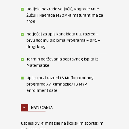
Dodjela Nagrade Soljačić, Nagrade Ante
Žužul i Nagrada MZOM-a maturantima za
2026.
Natječaj za upis kandidata u 3. razred –
prvu godinu Diploma Programa – DP1 –
drugi krug
Termin održavanja popravnog ispita iz
Matematike
Upis u prvi razred IB Međunarodnog
programa XV. gimnazije/ IB MYP
enrollment date
NATJECANJA
Uspjesi XV. gimnazije na školskim sportskim