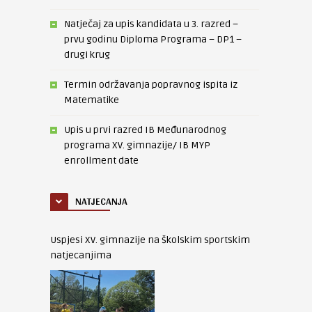
Natječaj za upis kandidata u 3. razred –
prvu godinu Diploma Programa – DP1 –
drugi krug
Termin održavanja popravnog ispita iz
Matematike
Upis u prvi razred IB Međunarodnog
programa XV. gimnazije/ IB MYP
enrollment date
NATJECANJA
Uspjesi XV. gimnazije na školskim sportskim
natjecanjima