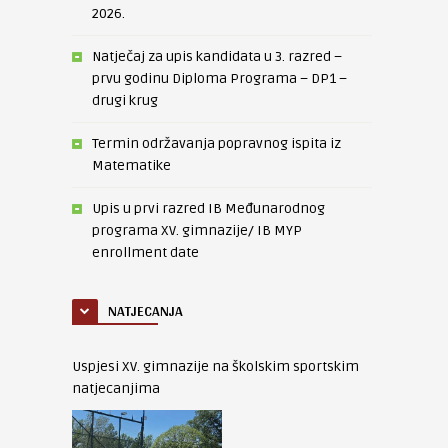
2026.
Natječaj za upis kandidata u 3. razred –
prvu godinu Diploma Programa – DP1 –
drugi krug
Termin održavanja popravnog ispita iz
Matematike
Upis u prvi razred IB Međunarodnog
programa XV. gimnazije/ IB MYP
enrollment date
NATJECANJA
Uspjesi XV. gimnazije na školskim sportskim
natjecanjima