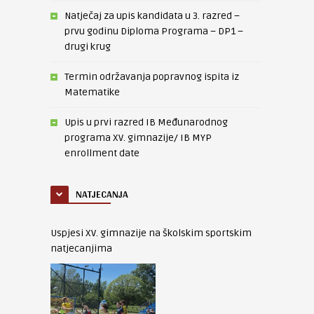
Natječaj za upis kandidata u 3. razred –
prvu godinu Diploma Programa – DP1 –
drugi krug
Termin održavanja popravnog ispita iz
Matematike
Upis u prvi razred IB Međunarodnog
programa XV. gimnazije/ IB MYP
enrollment date
NATJECANJA
Uspjesi XV. gimnazije na školskim sportskim
natjecanjima