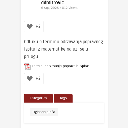
ddmitrovic
6 srp, 2026 / 812
Views
+2
Odluku o terminu održavanja popravnog
ispita iz matematike nalazi se u
prilogu.
Termini-odrzavanja-popravnih-ispita1
+2
Categories
Tags
Oglasna ploča