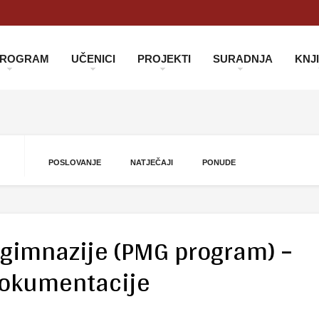
 PROGRAM
UČENICI
PROJEKTI
SURADNJA
KNJ
POSLOVANJE
NATJEČAJI
PONUDE
V. gimnazije (PMG program) –
dokumentacije