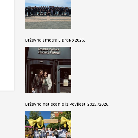
Državna smotra LiDraNo 2026.
Državno natjecanje iz Povijesti 2025./2026.