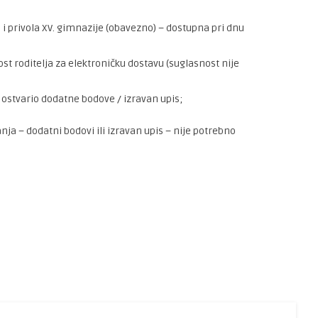
 i privola XV. gimnazije (obavezno) – dostupna pri dnu
st roditelja za elektroničku dostavu (suglasnost nije
ostvario dodatne bodove / izravan upis;
ja – dodatni bodovi ili izravan upis – nije potrebno