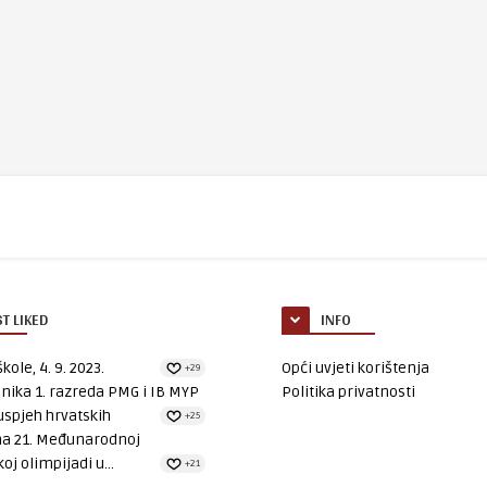
T LIKED
INFO
kole, 4. 9. 2023.
Opći uvjeti korištenja
+29
nika 1. razreda PMG i IB MYP
Politika privatnosti
uspjeh hrvatskih
+25
na 21. Međunarodnoj
oj olimpijadi u...
+21