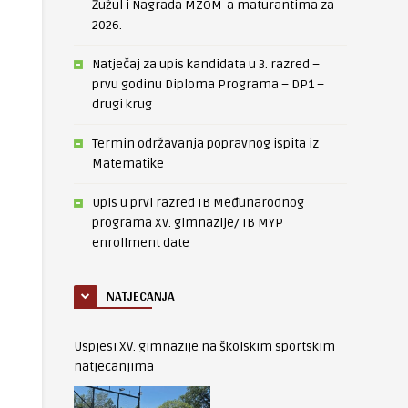
Žužul i Nagrada MZOM-a maturantima za
2026.
Natječaj za upis kandidata u 3. razred –
prvu godinu Diploma Programa – DP1 –
drugi krug
Termin održavanja popravnog ispita iz
Matematike
Upis u prvi razred IB Međunarodnog
programa XV. gimnazije/ IB MYP
enrollment date
NATJECANJA
Uspjesi XV. gimnazije na školskim sportskim
natjecanjima