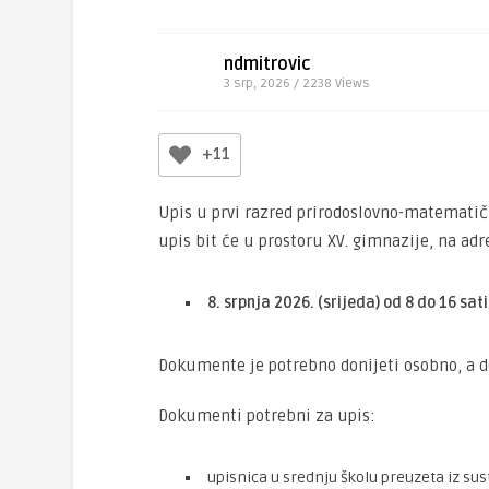
ndmitrovic
3 srp, 2026 / 2238
Views
+11
Upis u prvi razred prirodoslovno-matemati
upis bit će u prostoru XV. gimnazije, na ad
8. srpnja 2026. (srijeda) od 8 do 16 sati
Dokumente je potrebno donijeti osobno, a 
Dokumenti potrebni za upis:
upisnica u srednju školu preuzeta iz su