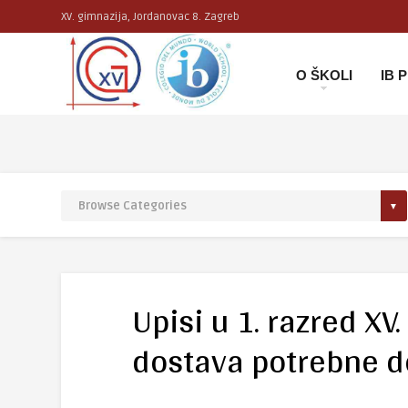
XV. gimnazija, Jordanovac 8. Zagreb
O ŠKOLI
IB
Upisi u 1. razred X
dostava potrebne 