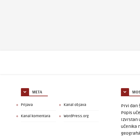
META
MOS
Prijava
Kanal objava
Prvi dan š
Popis uče
Kanal komentara
WordPress.org
Izvrstan 
učenika 
geografsk