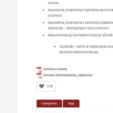
sustav;
ispunjena, potpisana i ispisana upisnica
stranice;
ispunjena, potpisana i ispisana suglasno
obvezna) – dostupna pri dnu stranice;
dokumentaciju temeljem koje je učenik 
Izuzetak – AZOO-a natjecanja znan
donositi dokumentaciju.
Upisnica-i-privola
Dostava-dokumentacije_suglasnost
+11
Categories
Tags