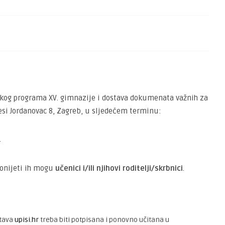
čkog programa XV. gimnazije i dostava dokumenata važnih za
resi Jordanovac 8, Zagreb, u sljedećem terminu:
.
donijeti ih mogu
učenici i/ili njihovi roditelji/skrbnici
.
stava
upisi.hr
treba biti potpisana i ponovno učitana u