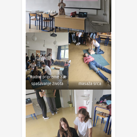
Radne pripreme za
spašavanje života
masaža srca