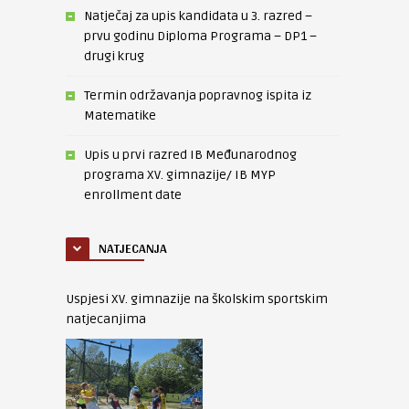
Natječaj za upis kandidata u 3. razred –
prvu godinu Diploma Programa – DP1 –
drugi krug
Termin održavanja popravnog ispita iz
Matematike
Upis u prvi razred IB Međunarodnog
programa XV. gimnazije/ IB MYP
enrollment date
NATJECANJA
Uspjesi XV. gimnazije na školskim sportskim
natjecanjima