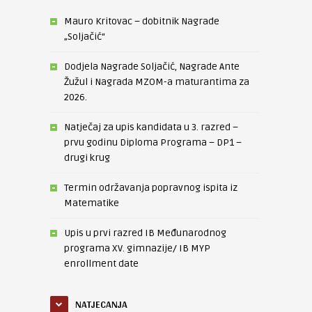
Mauro Kritovac – dobitnik Nagrade
„Soljačić“
Dodjela Nagrade Soljačić, Nagrade Ante
Žužul i Nagrada MZOM-a maturantima za
2026.
Natječaj za upis kandidata u 3. razred –
prvu godinu Diploma Programa – DP1 –
drugi krug
Termin održavanja popravnog ispita iz
Matematike
Upis u prvi razred IB Međunarodnog
programa XV. gimnazije/ IB MYP
enrollment date
NATJECANJA