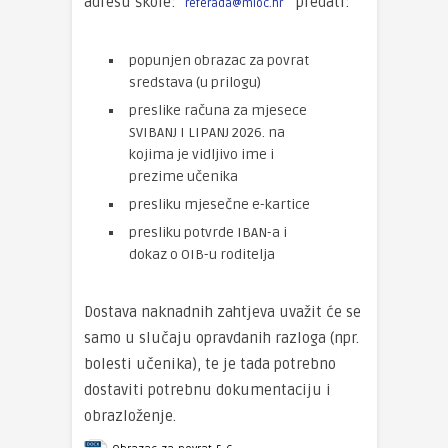
adresu škole:
predati:
referada@mioc.hr
popunjen obrazac za povrat
sredstava (u prilogu)
preslike računa za mjesece
SVIBANJ I LIPANJ 2026. na
kojima je vidljivo ime i
prezime učenika
presliku mjesečne e-kartice
presliku potvrde IBAN-a i
dokaz o OIB-u roditelja
Dostava naknadnih zahtjeva uvažit će se
samo u slučaju opravdanih razloga (npr.
bolesti učenika), te je tada potrebno
dostaviti potrebnu dokumentaciju i
obrazloženje.