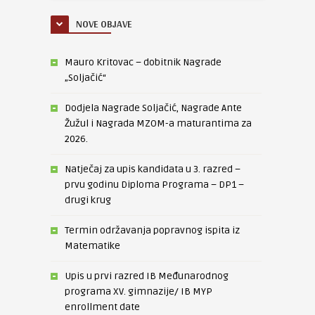
NOVE OBJAVE
Mauro Kritovac – dobitnik Nagrade
„Soljačić“
Dodjela Nagrade Soljačić, Nagrade Ante
Žužul i Nagrada MZOM-a maturantima za
2026.
Natječaj za upis kandidata u 3. razred –
prvu godinu Diploma Programa – DP1 –
drugi krug
Termin održavanja popravnog ispita iz
Matematike
Upis u prvi razred IB Međunarodnog
programa XV. gimnazije/ IB MYP
enrollment date