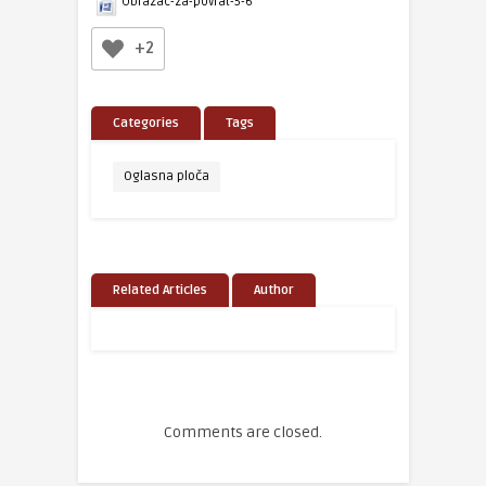
Obrazac-za-povrat-5-6
+2
Categories
Tags
Oglasna ploča
Related Articles
Author
Comments are closed.