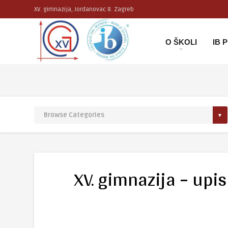
XV. gimnazija, Jordanovac 8. Zagreb
O ŠKOLI
IB
XV. gimnazija – upis