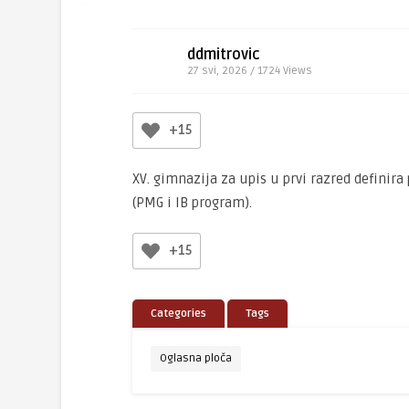
ddmitrovic
27 svi, 2026 / 1724
Views
+15
XV. gimnazija za upis u prvi razred definir
(PMG i IB program).
+15
Categories
Tags
Oglasna ploča