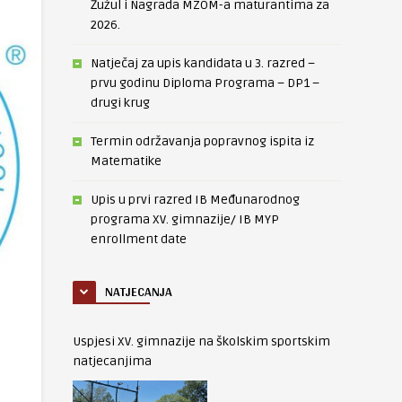
Žužul i Nagrada MZOM-a maturantima za
2026.
Natječaj za upis kandidata u 3. razred –
prvu godinu Diploma Programa – DP1 –
drugi krug
Termin održavanja popravnog ispita iz
Matematike
Upis u prvi razred IB Međunarodnog
programa XV. gimnazije/ IB MYP
enrollment date
NATJECANJA
Uspjesi XV. gimnazije na školskim sportskim
natjecanjima