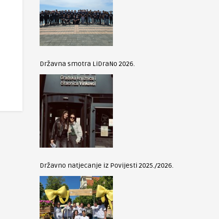
Državna smotra LiDraNo 2026.
Državno natjecanje iz Povijesti 2025./2026.