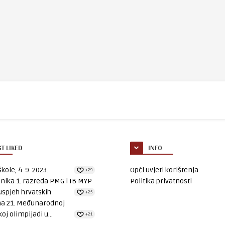
T LIKED
INFO
kole, 4. 9. 2023.
Opći uvjeti korištenja
+29
nika 1. razreda PMG i IB MYP
Politika privatnosti
uspjeh hrvatskih
+25
na 21. Međunarodnoj
oj olimpijadi u...
+21