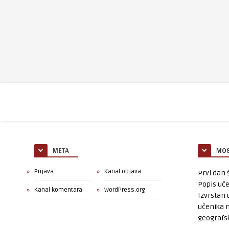
META
MOS
Prijava
Kanal objava
Prvi dan š
Popis uče
Kanal komentara
WordPress.org
Izvrstan 
učenika 
geografsk