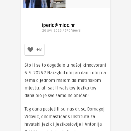
iperic@mioc.hr
26 svi, 2026 / 570
Views
+8
Što li se to događalo u našoj kinodvorani
6. 5. 2026.? Naizgled običan dan i obična
tema o jednom malom dalmatinskom
mjestu, ali sat Hrvatskog jezika tog
dana bio je sve samo ne običan!
Tog dana posjetili su nas dr. sc. Domagoj
Vidović, onomastičar s Instituta za
hrvatski jezik i jezikoslovlje i Antonija