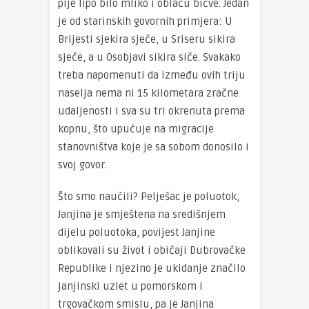
pije lipo bilo mliko i oblaču bičve. Jedan
je od starinskih govornih primjera: U
Brijesti sjekira sječe, u Sriseru sikira
sječe, a u Osobjavi sikira siče. Svakako
treba napomenuti da između ovih triju
naselja nema ni 15 kilometara zračne
udaljenosti i sva su tri okrenuta prema
kopnu, što upućuje na migracije
stanovništva koje je sa sobom donosilo i
svoj govor.
Što smo naučili? Pelješac je poluotok,
Janjina je smještena na središnjem
dijelu poluotoka, povijest Janjine
oblikovali su život i običaji Dubrovačke
Republike i njezino je ukidanje značilo
janjinski uzlet u pomorskom i
trgovačkom smislu, pa je Janjina