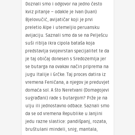
Doznali smo i odgovor na jedno često
kviz pitanje – odakle je Ivan (Juan)
Bjelovučić, avijatičar koji je prvi
preletio Alpe i utemeljio peruansku
avijaciju. Saznali smo da se na Pelješcu
suši riblja ikra cipola bataša koja
predstavlja svojevrstan specijalitet te da
je taj običaj donesen s Sredozemlja jer
se butarga na ovakav način priprema na
jugu Italije i Grčke. Taj proces datira iz
vremena Feničana, a njegov je preduvjet
domaća sol. A što Neretvani (Domagojevi
sugrađani) rade s butargom? Prže je na
ulju ili jednostavno odbace. Saznali smo
da se od vremena Republike u Janjini
jedu razne slastice: pandišpanj, rozata,
bruštulani mindeli, snig, mantala,