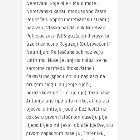
Neretvani, koje dijeli Malo more i
Neretvanski kanal, međusobno časte:
Pelješčani kopno (neretvansku stranu)
nazivaju Vlaška banda, dok Neretvani
Pelješac zovu (V)Raguz(ž)eji (I vragu bi
uzeli) odnosno Raguzeji (Dubrovačani).
Neumljani Pelješčane pak nazivaju
Latinima. Naselje Janjina nalazi se na
samome razmeđu štokavštine i
čakavštine (specifični su naglasci na
drugom slogu, duljenje riječi,
nerazlikovanje č i ć, ije i je). Tako naša
Antonija pije lipo bilo mliko, ali oblači
bječve, a intraje ‘jude u Dež’lovićima,
dok se u prvom istočnom naselju pije
lijepo bijelo mlijeko i oblače bječve, a u
prvom zapadnom naselju, Trsteniku,