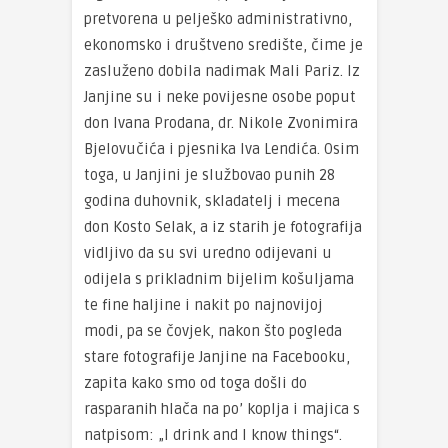
pretvorena u pelješko administrativno,
ekonomsko i društveno središte, čime je
zasluženo dobila nadimak Mali Pariz. Iz
Janjine su i neke povijesne osobe poput
don Ivana Prodana, dr. Nikole Zvonimira
Bjelovučića i pjesnika Iva Lendića. Osim
toga, u Janjini je službovao punih 28
godina duhovnik, skladatelj i mecena
don Kosto Selak, a iz starih je fotografija
vidljivo da su svi uredno odijevani u
odijela s prikladnim bijelim košuljama
te fine haljine i nakit po najnovijoj
modi, pa se čovjek, nakon što pogleda
stare fotografije Janjine na Facebooku,
zapita kako smo od toga došli do
rasparanih hlača na po’ koplja i majica s
natpisom: „I drink and I know things“.