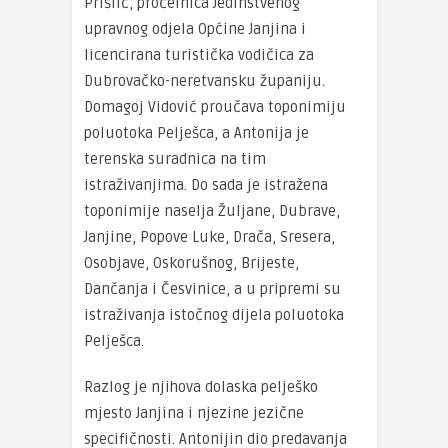
Prišlić, pročelnica Jedinstvenog
upravnog odjela Općine Janjina i
licencirana turistička vodičica za
Dubrovačko-neretvansku županiju.
Domagoj Vidović proučava toponimiju
poluotoka Pelješca, a Antonija je
terenska suradnica na tim
istraživanjima. Do sada je istražena
toponimije naselja Žuljane, Dubrave,
Janjine, Popove Luke, Drača, Sresera,
Osobjave, Oskorušnog, Brijeste,
Dančanja i Česvinice, a u pripremi su
istraživanja istočnog dijela poluotoka
Pelješca.
Razlog je njihova dolaska pelješko
mjesto Janjina i njezine jezične
specifičnosti. Antonijin dio predavanja