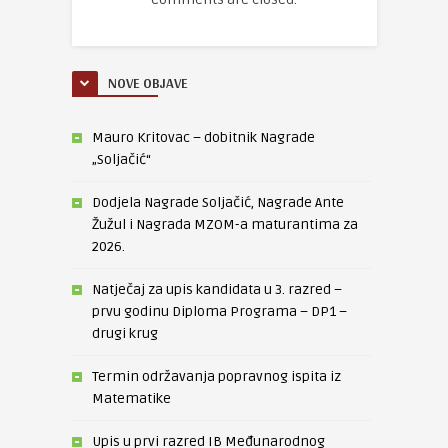
NOVE OBJAVE
Mauro Kritovac – dobitnik Nagrade
„Soljačić“
Dodjela Nagrade Soljačić, Nagrade Ante
Žužul i Nagrada MZOM-a maturantima za
2026.
Natječaj za upis kandidata u 3. razred –
prvu godinu Diploma Programa – DP1 –
drugi krug
Termin održavanja popravnog ispita iz
Matematike
Upis u prvi razred IB Međunarodnog