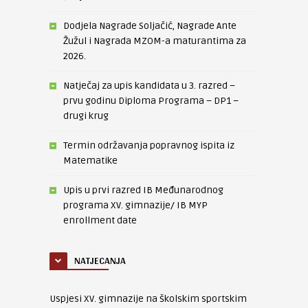
Dodjela Nagrade Soljačić, Nagrade Ante
Žužul i Nagrada MZOM-a maturantima za
2026.
Natječaj za upis kandidata u 3. razred –
prvu godinu Diploma Programa – DP1 –
drugi krug
Termin održavanja popravnog ispita iz
Matematike
Upis u prvi razred IB Međunarodnog
programa XV. gimnazije/ IB MYP
enrollment date
NATJECANJA
Uspjesi XV. gimnazije na školskim sportskim