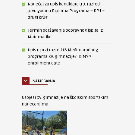
Natječaj za upis kandidata u 3. razred –
prvu godinu Diploma Programa – DP1 –
drugi krug
Termin održavanja popravnog ispita iz
Matematike
Upis u prvi razred IB Međunarodnog
programa XV. gimnazije/ IB MYP
enrollment date
NATJECANJA
Uspjesi XV. gimnazije na školskim sportskim
natjecanjima