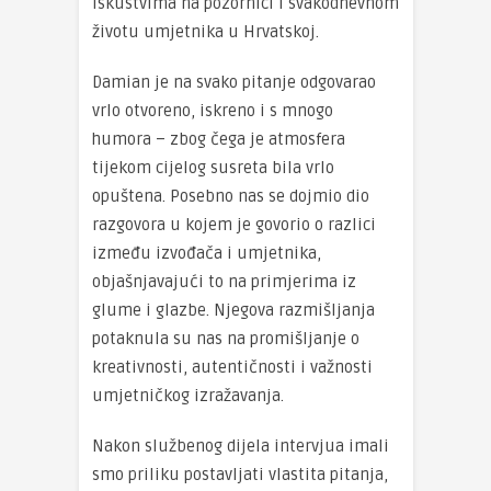
iskustvima na pozornici i svakodnevnom
životu umjetnika u Hrvatskoj.
Damian je na svako pitanje odgovarao
vrlo otvoreno, iskreno i s mnogo
humora – zbog čega je atmosfera
tijekom cijelog susreta bila vrlo
opuštena. Posebno nas se dojmio dio
razgovora u kojem je govorio o razlici
između izvođača i umjetnika,
objašnjavajući to na primjerima iz
glume i glazbe. Njegova razmišljanja
potaknula su nas na promišljanje o
kreativnosti, autentičnosti i važnosti
umjetničkog izražavanja.
Nakon službenog dijela intervjua imali
smo priliku postavljati vlastita pitanja,