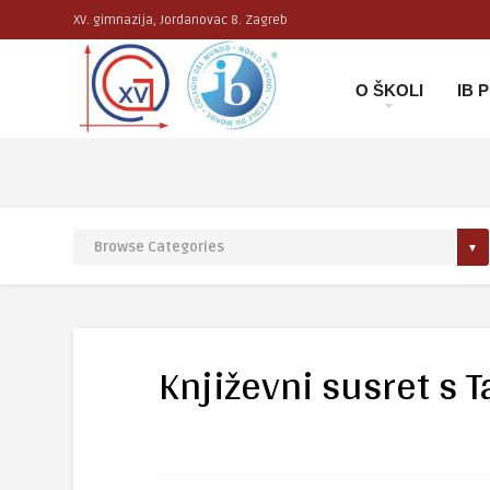
XV. gimnazija, Jordanovac 8. Zagreb
O ŠKOLI
IB
Književni susret s 