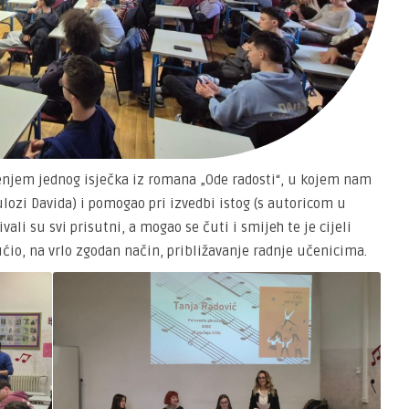
đenjem jednog isječka iz romana „Ode radosti“, u kojem nam
lozi Davida) i pomogao pri izvedbi istog (s autoricom u
li su svi prisutni, a mogao se čuti i smijeh te je cijeli
o, na vrlo zgodan način, približavanje radnje učenicima.