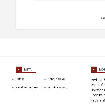
Co
META
MOS
Prijava
Kanal objava
Prvi dan š
Popis uče
Kanal komentara
WordPress.org
Izvrstan 
učenika 
geografsk