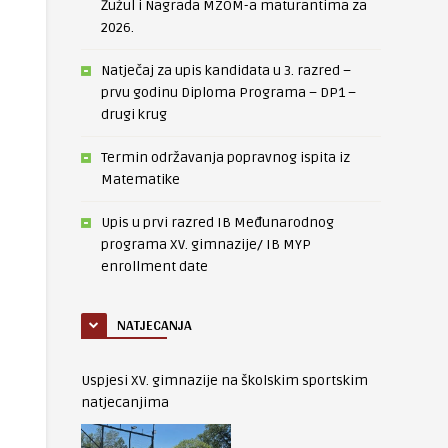
Žužul i Nagrada MZOM-a maturantima za
2026.
Natječaj za upis kandidata u 3. razred –
prvu godinu Diploma Programa – DP1 –
drugi krug
Termin održavanja popravnog ispita iz
Matematike
Upis u prvi razred IB Međunarodnog
programa XV. gimnazije/ IB MYP
enrollment date
NATJECANJA
Uspjesi XV. gimnazije na školskim sportskim
natjecanjima