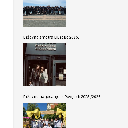
Državna smotra LiDraNo 2026.
Državno natjecanje iz Povijesti 2025./2026.