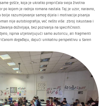
same gošće, koja je ukratko prepričala svoja životna
or po kojem je radnja romana nastala. Taj je uzor, naravno,
 bolje razumijevanje samog dijela i motivacije pisanja
oman nije autobiografija, već nešto više: zbroj iskustava i
ižavanja doživljaja, bez pozivanja na specifičnosti.
jelo, isprva utjelovljujući samo autoricu, ali fragmenti
epričanom događaju, dajući unikatnu perspektivu u šaren