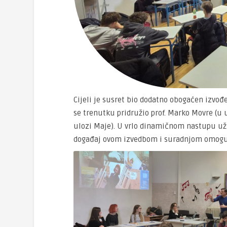
Cijeli je susret bio dodatno obogaćen izvo
se trenutku pridružio prof. Marko Movre (u u
ulozi Maje). U vrlo dinamičnom nastupu uživa
događaj ovom izvedbom i suradnjom omogući