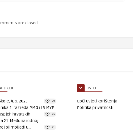
mments are closed.
T LIKED
INFO
kole, 4. 9. 2023.
Opći uvjeti korištenja
+29
nika 1. razreda PMG i IB MYP
Politika privatnosti
uspjeh hrvatskih
+25
na 21. Međunarodnoj
oj olimpijadi u...
+21