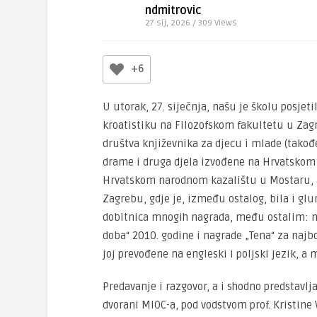
ndmitrovic
27 sij, 2026 / 309
Views
+6
U utorak, 27. siječnja, našu je školu posjeti
kroatistiku na Filozofskom fakultetu u Zagr
društva književnika za djecu i mlade (tako
drame i druga djela izvođene na Hrvatskom
Hrvatskom narodnom kazalištu u Mostaru, a
Zagrebu, gdje je, između ostalog, bila i glu
dobitnica mnogih nagrada, među ostalim: n
doba“ 2010. godine i nagrade „Tena“ za najb
joj prevođene na engleski i poljski jezik, a
Predavanje i razgovor, a i shodno predstavlj
dvorani MIOC-a, pod vodstvom prof. Kristine 