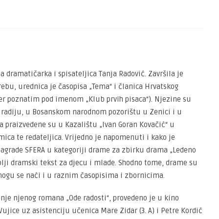
la dramatičarka i spisateljica Tanja Radović. Završila je
ebu, urednica je časopisa „Tema“ i članica Hrvatskog
đer poznatim pod imenom „Klub prvih pisaca“). Njezine su
 radiju, u Bosanskom narodnom pozorištu u Zenici i u
 praizvedene su u Kazalištu „Ivan Goran Kovačić“ u
mica te redateljica. Vrijedno je napomenuti i kako je
agrade SFERA u kategoriji drame za zbirku drama „Ledeno
olji dramski tekst za djecu i mlade. Shodno tome, drame su
 mogu se naći i u raznim časopisima i zbornicima.
anje njenog romana „Ode radosti“, provedeno je u kino
Vujice uz asistenciju učenica Mare Zidar (3. A) i Petre Kordić