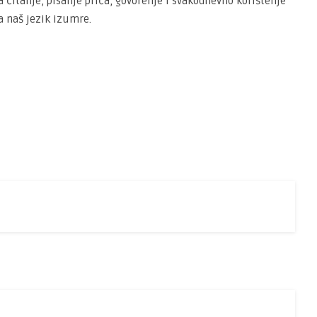
 čitanje, pisanje priča, govorenje i svakodnevno korištenje
a naš jezik izumre.