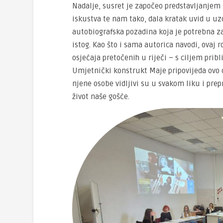
Nadalje, susret je započeo predstavljanjem 
iskustva te nam tako, dala kratak uvid u uz
autobiografska pozadina koja je potrebna za
istog. Kao što i sama autorica navodi, ovaj r
osjećaja pretočenih u riječi – s ciljem pribl
Umjetnički konstrukt Maje pripovijeda ovo d
njene osobe vidljivi su u svakom liku i pr
život naše gošće.