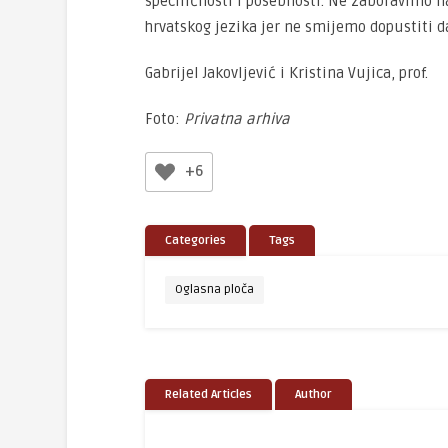
specifičnosti i posebnosti. Ne zaboravimo na
hrvatskog jezika jer ne smijemo dopustiti d
Gabrijel Jakovljević i Kristina Vujica, prof.
Foto:
Privatna arhiva
+6
Categories
Tags
Oglasna ploča
Related Articles
Author