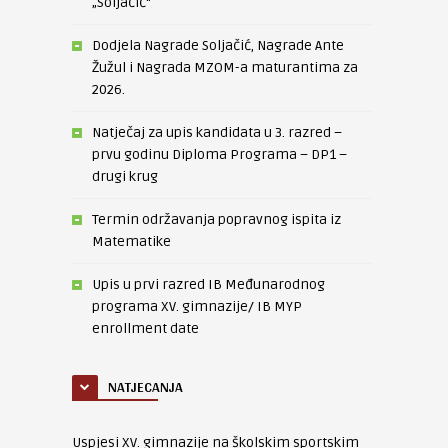
„Soljačić“
Dodjela Nagrade Soljačić, Nagrade Ante
Žužul i Nagrada MZOM-a maturantima za
2026.
Natječaj za upis kandidata u 3. razred –
prvu godinu Diploma Programa – DP1 –
drugi krug
Termin održavanja popravnog ispita iz
Matematike
Upis u prvi razred IB Međunarodnog
programa XV. gimnazije/ IB MYP
enrollment date
NATJECANJA
Uspjesi XV. gimnazije na školskim sportskim