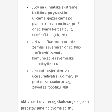
„Lov na klimatske ekstreme:
biciklima po gradskim
ulicama, gojzericama po
planinskim vrhuncima“, prof.
dr. sc. Ivana Herceg Bulić,
Geofizički odsjek, PMF
„Plava točka: promatranje
Zemlje iz svemira“, dr. sc. Filip
Turčinović, Zavod za
komunikacije i svemirske
tehnologije, FER
„Roboti s osjećajem za dodir
uče surađivati s ljudima“, izv.
prof. dr. sc. Matko Orsag,
Zavod za robotiku, FER
Aktivnosti otvorenog školovanja koje su
predstavljene na ovome sajmu