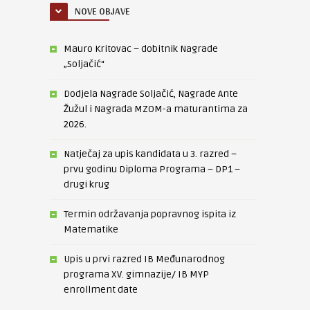
NOVE OBJAVE
Mauro Kritovac – dobitnik Nagrade
„Soljačić“
Dodjela Nagrade Soljačić, Nagrade Ante
Žužul i Nagrada MZOM-a maturantima za
2026.
Natječaj za upis kandidata u 3. razred –
prvu godinu Diploma Programa – DP1 –
drugi krug
Termin održavanja popravnog ispita iz
Matematike
Upis u prvi razred IB Međunarodnog
programa XV. gimnazije/ IB MYP
enrollment date