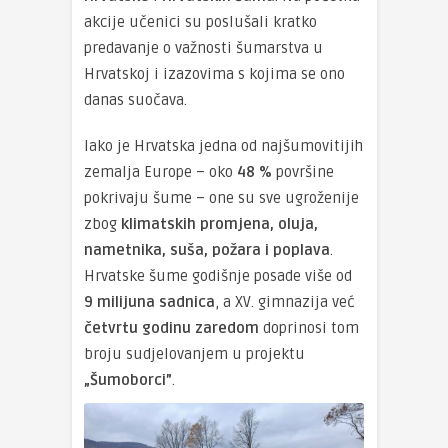
akcije učenici su poslušali kratko
predavanje o važnosti šumarstva u
Hrvatskoj i izazovima s kojima se ono
danas suočava.
Iako je Hrvatska jedna od najšumovitijih
zemalja Europe – oko
48 %
površine
pokrivaju šume – one su sve ugroženije
zbog
klimatskih promjena, oluja,
nametnika, suša, požara i poplava
.
Hrvatske šume godišnje posade više od
9 milijuna sadnica
, a XV. gimnazija već
četvrtu godinu zaredom
doprinosi tom
broju sudjelovanjem u projektu
„Šumoborci”
.