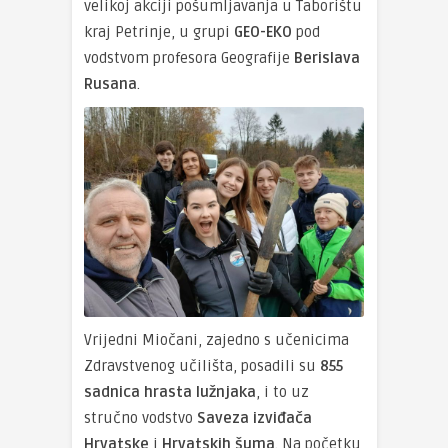
velikoj akciji pošumljavanja u Taborištu
kraj Petrinje, u grupi
GEO-EKO
pod
vodstvom profesora Geografije
Berislava
Rusana
.
Vrijedni Miočani, zajedno s učenicima
Zdravstvenog učilišta, posadili su
855
sadnica hrasta lužnjaka
, i to uz
stručno vodstvo
Saveza izviđača
Hrvatske
i
Hrvatskih šuma
. Na početku