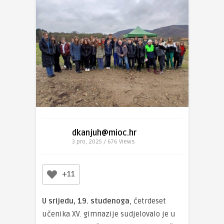
dkanjuh@mioc.hr
3 pro, 2025 / 676
Views
+11
U srijedu, 19. studenoga
, četrdeset
učenika XV. gimnazije sudjelovalo je u