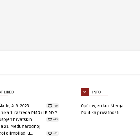
T LIKED
INFO
kole, 4. 9. 2023.
Opći uvjeti korištenja
+29
nika 1. razreda PMG i IB MYP
Politika privatnosti
uspjeh hrvatskih
+25
na 21. Međunarodnoj
oj olimpijadi u...
+21