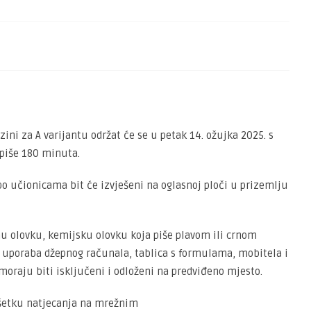
ini za A varijantu održat će se u petak 14. ožujka 2025. s
 piše 180 minuta.
 po učionicama bit će izvješeni na oglasnoj ploči u prizemlju
tnu olovku, kemijsku olovku koja piše plavom ili crnom
a uporaba džepnog računala, tablica s formulama, mobitela i
moraju biti isključeni i odloženi na predviđeno mjesto.
ršetku natjecanja na mrežnim