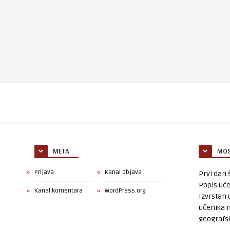
META
MOS
Prijava
Kanal objava
Prvi dan š
Popis uče
Kanal komentara
WordPress.org
Izvrstan 
učenika 
geografsk