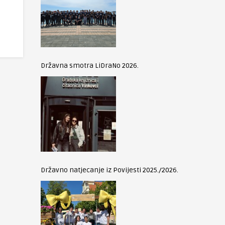
Državna smotra LiDraNo 2026.
Državno natjecanje iz Povijesti 2025./2026.