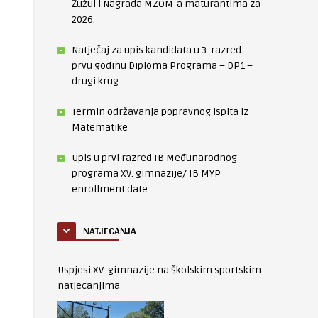
Žužul i Nagrada MZOM-a maturantima za
2026.
Natječaj za upis kandidata u 3. razred –
prvu godinu Diploma Programa – DP1 –
drugi krug
Termin održavanja popravnog ispita iz
Matematike
Upis u prvi razred IB Međunarodnog
programa XV. gimnazije/ IB MYP
enrollment date
NATJECANJA
Uspjesi XV. gimnazije na školskim sportskim
natjecanjima