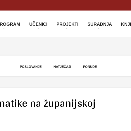
 PROGRAM
UČENICI
PROJEKTI
SURADNJA
KNJ
POSLOVANJE
NATJEČAJI
PONUDE
matike na županijskoj