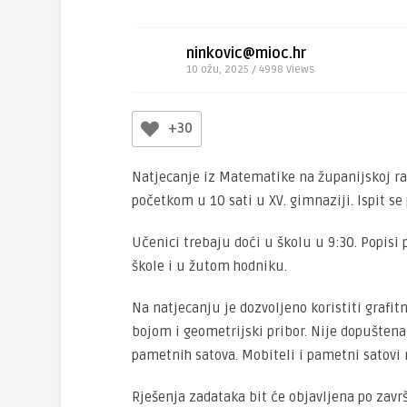
ninkovic@mioc.hr
10 ožu, 2025 / 4998
Views
+30
Natjecanje iz Matematike na županijskoj raz
početkom u 10 sati u XV. gimnaziji. Ispit se
Učenici trebaju doći u školu u 9:30. Popisi
škole i u žutom hodniku.
Na natjecanju je dozvoljeno koristiti grafi
bojom i geometrijski pribor. Nije dopušten
pametnih satova. Mobiteli i pametni satovi 
Rješenja zadataka bit će objavljena po zav