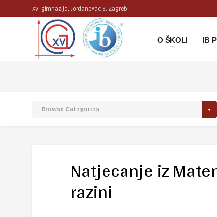
XV. gimnazija, Jordanovac 8. Zagreb
O ŠKOLI
IB
Natjecanje iz Mate
razini