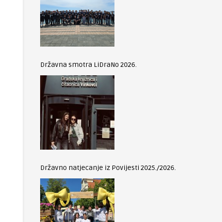
Državna smotra LiDraNo 2026.
Državno natjecanje iz Povijesti 2025./2026.