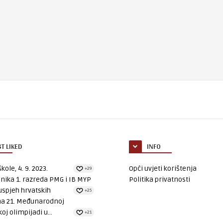
T LIKED
INFO
kole, 4. 9. 2023.
Opći uvjeti korištenja
+29
nika 1. razreda PMG i IB MYP
Politika privatnosti
uspjeh hrvatskih
+25
na 21. Međunarodnoj
oj olimpijadi u...
+21