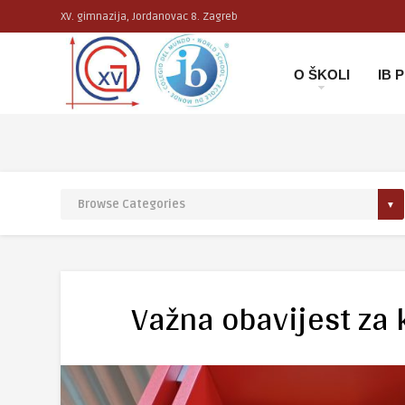
XV. gimnazija, Jordanovac 8. Zagreb
O ŠKOLI
IB
Važna obavijest za 