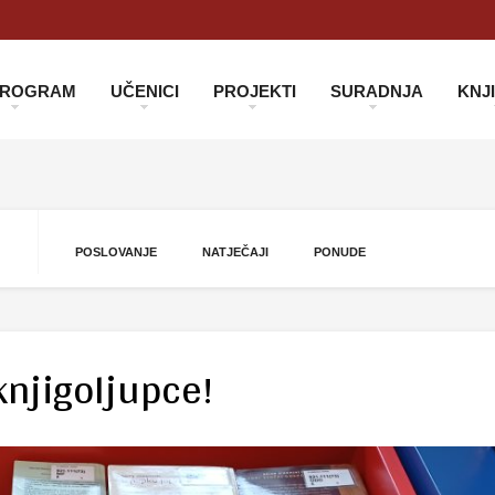
 PROGRAM
UČENICI
PROJEKTI
SURADNJA
KNJ
POSLOVANJE
NATJEČAJI
PONUDE
knjigoljupce!