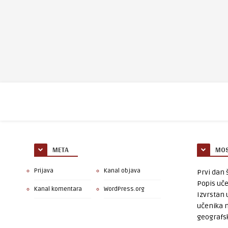
META
MOS
Prijava
Kanal objava
Prvi dan š
Popis uče
Kanal komentara
WordPress.org
Izvrstan 
učenika 
geografsk