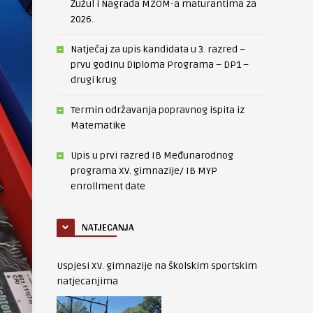
Žužul i Nagrada MZOM-a maturantima za
2026.
Natječaj za upis kandidata u 3. razred –
prvu godinu Diploma Programa – DP1 –
drugi krug
Termin održavanja popravnog ispita iz
Matematike
Upis u prvi razred IB Međunarodnog
programa XV. gimnazije/ IB MYP
enrollment date
NATJECANJA
Uspjesi XV. gimnazije na školskim sportskim
natjecanjima