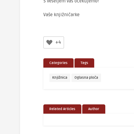
S veseljem vas očekujemo!
Vaše knjižničarke
+4
Categories
Tags
Knjižnica
Oglasna ploča
Related Articles
Author