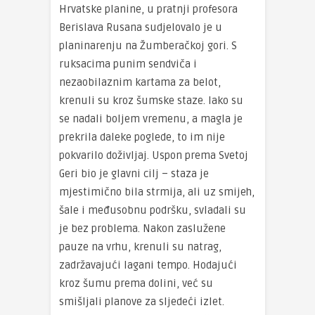
Hrvatske planine, u pratnji profesora
Berislava Rusana sudjelovalo je u
planinarenju na Žumberačkoj gori. S
ruksacima punim sendviča i
nezaobilaznim kartama za belot,
krenuli su kroz šumske staze. Iako su
se nadali boljem vremenu, a magla je
prekrila daleke poglede, to im nije
pokvarilo doživljaj. Uspon prema Svetoj
Geri bio je glavni cilj – staza je
mjestimično bila strmija, ali uz smijeh,
šale i međusobnu podršku, svladali su
je bez problema. Nakon zaslužene
pauze na vrhu, krenuli su natrag,
zadržavajući lagani tempo. Hodajući
kroz šumu prema dolini, već su
smišljali planove za sljedeći izlet.