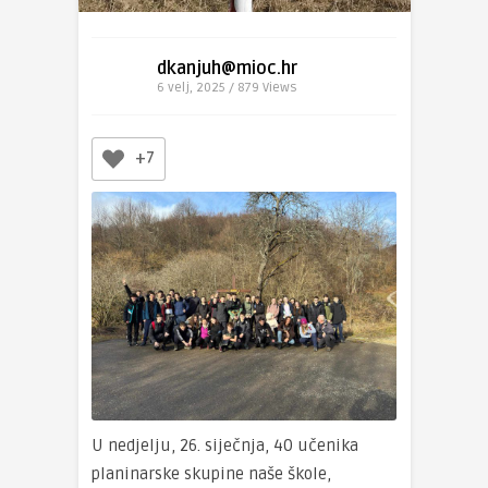
dkanjuh@mioc.hr
6 velj, 2025 / 879
Views
+7
U nedjelju, 26. siječnja, 40 učenika
planinarske skupine naše škole,