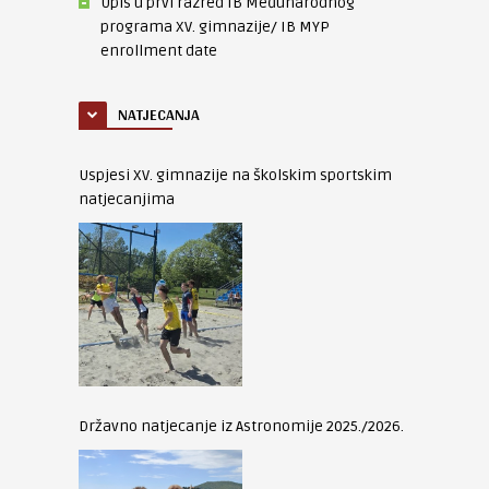
Upis u prvi razred IB Međunarodnog
programa XV. gimnazije/ IB MYP
enrollment date
NATJECANJA
Uspjesi XV. gimnazije na školskim sportskim
natjecanjima
Državno natjecanje iz Astronomije 2025./2026.