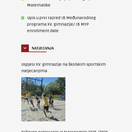
Matematike
Upis u prvi razred IB Međunarodnog
programa XV. gimnazije/ IB MYP
enrollment date
NATJECANJA
Uspjesi XV. gimnazije na školskim sportskim
natjecanjima