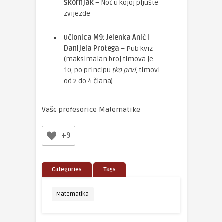
Škornjak
– Noć u kojoj pljušte
zvijezde
učionica M9: Jelenka Anić i
Danijela Protega
– Pub kviz
(maksimalan broj timova je
10, po principu
tko prvi
, timovi
od 2 do 4 člana)
Vaše profesorice Matematike
+9
Categories
Tags
Matematika