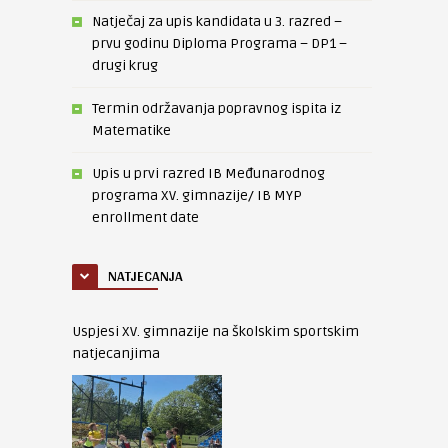
Natječaj za upis kandidata u 3. razred –
prvu godinu Diploma Programa – DP1 –
drugi krug
Termin održavanja popravnog ispita iz
Matematike
Upis u prvi razred IB Međunarodnog
programa XV. gimnazije/ IB MYP
enrollment date
NATJECANJA
Uspjesi XV. gimnazije na školskim sportskim
natjecanjima