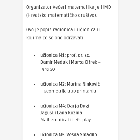
Organizator Večeri matematike je HMD
(Hrvatsko matematičko društvo).
Ovo je popis radionica i učionica u
kojima će se one održavati:
učionica M1: prof. dr. sc.
Damir Medak i Marta Cifrek
–
Igra GO
učionica M2: Marina Ninković
– Geometrija u 3D printanju
učionica M4: Darja Dugi
Jagušt i Lana Kozina
–
Mathematicat i Let’s play
učionica M5: Vesna Smadilo