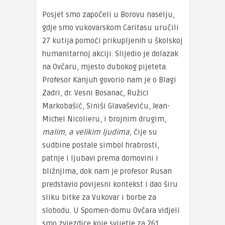
Posjet smo započeli u Borovu naselju,
gdje smo vukovarskom Caritasu uručili
27 kutija pomoći prikupljenih u školskoj
humanitarnoj akciji. Slijedio je dolazak
na Ovčaru, mjesto dubokog pijeteta.
Profesor Kanjuh govorio nam je o Blagi
Zadri, dr. Vesni Bosanac, Ružici
Markobašić, Siniši Glavaševiću, Jean-
Michel Nicolieru, i brojnim drugim,
malim, a velikim ljudima,
čije su
sudbine postale simbol hrabrosti,
patnje i ljubavi prema domovini i
bližnjima, dok nam je profesor Rusan
predstavio povijesni kontekst i dao širu
sliku bitke za Vukovar i borbe za
slobodu. U Spomen-domu Ovčara vidjeli
smo zvjezdice koje svijetle za 261