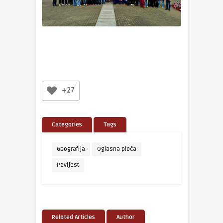
+27
Categories
Tags
Geografija
Oglasna ploča
Povijest
Related Articles
Author