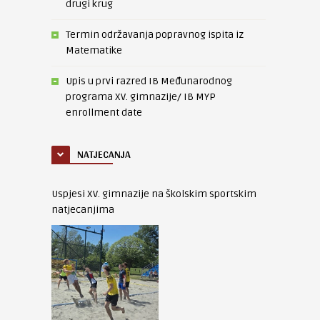
drugi krug
Termin održavanja popravnog ispita iz
Matematike
Upis u prvi razred IB Međunarodnog
programa XV. gimnazije/ IB MYP
enrollment date
NATJECANJA
Uspjesi XV. gimnazije na školskim sportskim
natjecanjima