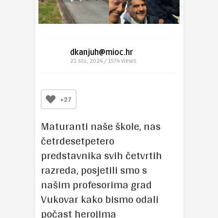
dkanjuh@mioc.hr
21 stu, 2024 / 1574
Views
+27
Maturanti naše škole, nas
četrdesetpetero
predstavnika svih četvrtih
razreda, posjetili smo s
našim profesorima grad
Vukovar kako bismo odali
počast herojima